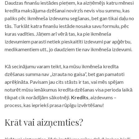
Daudzas finanšu iestādes pieņem, ka aizņēmējs katru mēnesi
kredīta maksājuma dzēšanai novirzīs nevis visu summu, kas
paliks pēc ikmēneša izdevumu segšanas, bet gan tikai daļu no
tās. Turklāt katra finanšu iestāde nosaka savu formulu, pēc
kuras vadīties. Jāņem arī vērā tas, ka pie ikmēneša
izdevumiem parasti netiek pieskaitīti izdevumi par apģērbu,
medikamentiem utt., jo daudziem tie nav ikmēneša izdevumi.
Kā secinājumu varam teikt, ka mūsu ikmēneša kredīta
dzēšanas summa nav „izrauta no gaisa”, bet gan pamatoti
aprēķināta. Pavisam jau cits stāsts ir tas, vai mēs spējam
noturēt mūsu ienākumus kredīta dzēšanas visa perioda laikā
tikpat cik norādījām sākotnēji.
Kredīts
, aizdevums –
process, kas iepriekš prasa rūpīgu izvērtēšanu!
Krāt vai aizņemties?