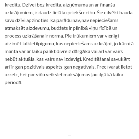
kredītu. Dzīvei bez kredīta, aizņēmuma un ar finanšu
uzkrājumiem, ir daudz lielāku priekšrocību. Šie cilvēki bauda
savu dzīvi apzinoties, ka parādu nav, nav nepieciešams
atmaksāt aizdevumu, budžets ir pilnībā viņu rīcībā un
process uzkrāšana ir norma. Pie trūkumiem var vienīgi
atzīmēt laikietilpīgumu, kas nepieciešams uzkrājot, jo kārotā
manta var ar laiku palikt divreiz dārgāka vai arī var vairs
nebūt aktuāla, kas vairs nav izdevīgi. Kreditēšanai savukārt
arī ir gan pozitīvais aspekts, gan negatīvais. Preci varat lietot
uzreiz, bet par viņu veiksiet maksājumus jau ilgākā laika
periodā.