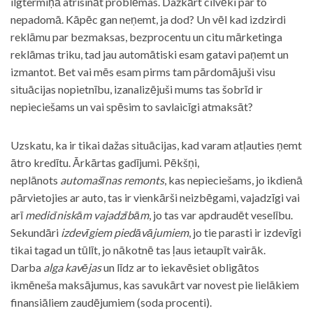
ilgtermiņā atrisināt problēmas. Dažkārt cilvēki par to
nepadomā. Kāpēc gan neņemt, ja dod? Un vēl kad izdzirdi
reklāmu par bezmaksas, bezprocentu un citu mārketinga
reklāmas triku, tad jau automātiski esam gatavi paņemt un
izmantot. Bet vai mēs esam pirms tam pārdomājuši visu
situācijas nopietnību, izanalizējuši mums tas šobrīd ir
nepieciešams un vai spēsim to savlaicīgi atmaksāt?
Uzskatu, ka ir tikai dažas situācijas, kad varam atļauties ņemt
ātro kredītu. Ārkārtas gadījumi. Pēkšņi,
neplānots
automašīnas remonts
, kas nepieciešams, jo ikdienā
pārvietojies ar auto, tas ir vienkārši neizbēgami, vajadzīgi vai
arī
medicīniskām vajadzībām
, jo tas var apdraudēt veselību.
Sekundāri
izdevīgiem piedāvājumiem
, jo tie parasti ir izdevīgi
tikai tagad un tūlīt, jo nākotnē tas ļaus ietaupīt vairāk.
Darba
alga kavējas
un līdz ar to iekavēsiet obligātos
ikmēneša maksājumus, kas savukārt var novest pie lielākiem
finansiāliem zaudējumiem (soda procenti).