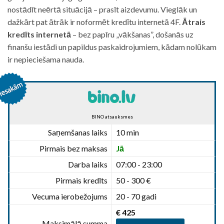
nostādīt neērtā situācijā – prasīt aizdevumu. Vieglāk un
dažkārt pat ātrāk ir noformēt kredītu internetā 4F.
Ātrais
kredīts internetā
– bez papīru „vākšanas”, došanās uz
finanšu iestādi un papildus paskaidrojumiem, kādam nolūkam
ir nepieciešama nauda.
BINO atsauksmes
Saņemšanas laiks
10 min
Pirmais bez maksas
Jā
Darba laiks
07:00 - 23:00
Pirmais kredīts
50 - 300 €
Vecuma ierobežojums
20 - 70 gadi
€ 425
Maksimālā summa