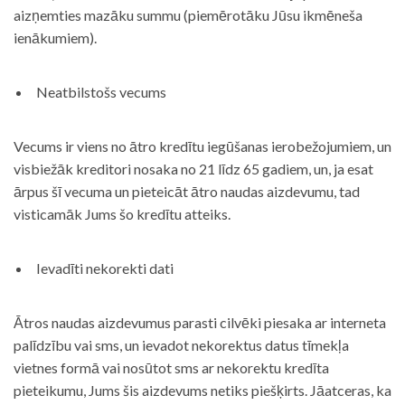
aizņemties mazāku summu (piemērotāku Jūsu ikmēneša
ienākumiem).
Neatbilstošs vecums
Vecums ir viens no ātro kredītu iegūšanas ierobežojumiem, un
visbiežāk kreditori nosaka no 21 līdz 65 gadiem, un, ja esat
ārpus šī vecuma un pieteicāt ātro naudas aizdevumu, tad
visticamāk Jums šo kredītu atteiks.
Ievadīti nekorekti dati
Ātros naudas aizdevumus parasti cilvēki piesaka ar interneta
palīdzību vai sms, un ievadot nekorektus datus tīmekļa
vietnes formā vai nosūtot sms ar nekorektu kredīta
pieteikumu, Jums šis aizdevums netiks piešķirts. Jāatceras, ka