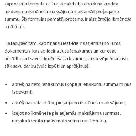
saprotamu formulu, ar kuras palīdzību aprēķina kredīta,
aizdevuma ikmēneša maksājuma maksimāli pieļaujamo
summu. Šīs formulas pamatā, protams, ir aizņēmēja ikmēneša
ienākumi.
Tātad, pēc tam, kad finanšu iestāde ir saņēmusi no Jums
dokumentus, kas apliecina Jūsu ienākumus un kur esat
norādījis arī savus ikmēneša izdevumus, aizdevēju finansisti
sāk savu darbu (veic izpēti un aprēķinus):
aprēķina neto ienākumus (kopējā ienākumu summa mīnus
izdevumi);
aprēķina maksimālo, pieļaujamo ikmēneša maksājumu;
izejot no ikmēneša pieļaujamās maksājuma summas,
nosaka kredīta maksimālo summu un termiņu.