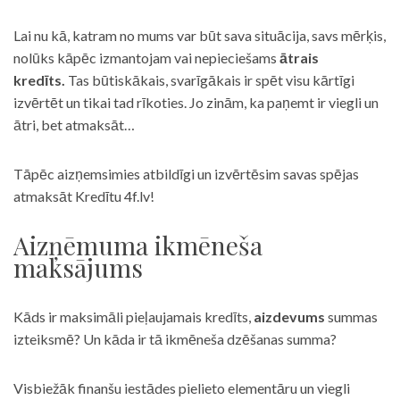
Lai nu kā, katram no mums var būt sava situācija, savs mērķis,
nolūks kāpēc izmantojam vai nepieciešams
ātrais
kredīts.
Tas būtiskākais, svarīgākais ir spēt visu kārtīgi
izvērtēt un tikai tad rīkoties. Jo zinām, ka paņemt ir viegli un
ātri, bet atmaksāt…
Tāpēc aizņemsimies atbildīgi un izvērtēsim savas spējas
atmaksāt Kredītu 4f.lv!
Aizņēmuma ikmēneša
maksājums
Kāds ir maksimāli pieļaujamais kredīts,
aizdevums
summas
izteiksmē? Un kāda ir tā ikmēneša dzēšanas summa?
Visbiežāk finanšu iestādes pielieto elementāru un viegli