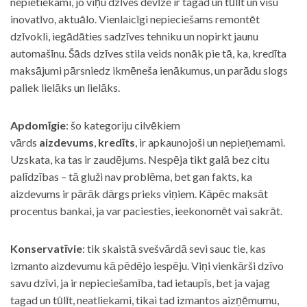
nepietiekami, jo viņu dzīves devīze ir tagad un tūlīt un visu
inovatīvo, aktuālo. Vienlaicīgi nepieciešams remontēt
dzīvokli, iegādāties sadzīves tehniku un nopirkt jaunu
automašīnu. Šāds dzīves stila veids nonāk pie tā, ka, kredīta
maksājumi pārsniedz ikmēneša ienākumus, un parādu slogs
paliek lielāks un lielāks.
Apdomīgie
: šo kategoriju cilvēkiem
vārds
aizdevums
,
kredīts
, ir apkaunojoši un nepieņemami.
Uzskata, ka tas ir zaudējums. Nespēja tikt galā bez citu
palīdzības – tā gluži nav problēma, bet gan fakts, ka
aizdevums ir pārāk dārgs prieks viņiem. Kāpēc maksāt
procentus bankai, ja var paciesties, ieekonomēt vai sakrāt.
Konservatīvie
: tik skaistā svešvārdā sevi sauc tie, kas
izmanto aizdevumu kā pēdējo iespēju. Viņi vienkārši dzīvo
savu dzīvi, ja ir nepieciešamība, tad ietaupīs, bet ja vajag
tagad un tūlīt, neatliekami, tikai tad izmantos aizņēmumu,