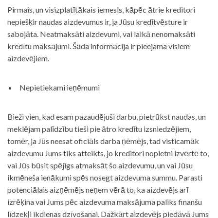
Pirmais, un visizplatītākais iemesls, kāpēc ātrie kreditori
nepiešķir naudas aizdevumus ir, ja Jūsu kredītvēsture ir
sabojāta. Neatmaksāti aizdevumi, vai laikā nenomaksāti
kredītu maksājumi. Šāda informācija ir pieejama visiem
aizdevējiem.
Nepietiekami ieņēmumi
Bieži vien, kad esam pazaudējuši darbu, pietrūkst naudas, un
meklējam palīdzību tieši pie ātro kredītu izsniedzējiem,
tomēr, ja Jūs neesat oficiāls darba ņēmējs, tad visticamāk
aizdevumu Jums tiks atteikts, jo kreditori nopietni izvērtē to,
vai Jūs būsit spējīgs atmaksāt šo aizdevumu, un vai Jūsu
ikmēneša ienākumi spēs nosegt aizdevuma summu. Parasti
potenciālais aizņēmējs neņem vērā to, ka aizdevējs arī
izrēķina vai Jums pēc aizdevuma maksājuma paliks finanšu
līdzekļi ikdienas dzīvošanai. Dažkārt aizdevējs piedāvā Jums