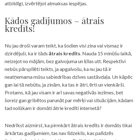
atbildīgi, izvērtējot atmaksas iespējas.
Kādos gadījumos – ātrais
kredīts!
Nu jau droši varam teikt, ka šodien visi zina vai vismaz ir
dzirdējuši, ka ir tāds
ātrais kredīts
. Nauda 15 minūšu laikā,
neizejot no mājām, bez galvojuma un ķīlas utt. Respektīvi
nebūs pārspīlēti teikts, ja apgalvošu, ka nu jau tā ir
neatņemama mūsu sabiedrības dzīves sastāvdaļa. Un kāpēc
gan lai tā nebūtu, ja zinām, ka tas ir ātri, ērti un vienkārši.
Protams, kā jau visam ir arī savas negatīvās iezīmes, bet
šoreiz gan gribētos parunāt par mērķi vai situācijām, kādam
tad nolūkam ir domāti ātrie kredīti internetā?
Nedrīkst aizmirst, ka pirmkārt ātrais kredīts ir domāts tikai
ārkārtas gadījumiem, tas nav līdzeklis, kas palīdzēs