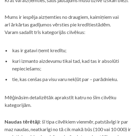
Krāt vai aizņemties, šāds jautājums mūsu dzīvē izskan bieži.
Mums ir iespēja aizņemties no draugiem, kaimiņiem vai
arī ārkārtas gadījumos vērsties pie kredītiestādēm.
Varam sadalīt trīs kategorijās cilvēkus:
kas ir gatavi ņemt kredītu;
kuri izmanto aizdevumu tikai tad, kad tas ir absolūti
nepieciešams;
tie, kas cenšas pa visu varu nekļūt par – parādnieku.
Mēģināsim detalizētāk aprakstīt katru no šīm cilvēku
kategorijām.
Naudas tērētāji
: šī tipa cilvēkiem vienmēr, patstāvīgi ir par
maz naudas, neatkarīgi no tā cik makā būs (100 vai 10 000) ir