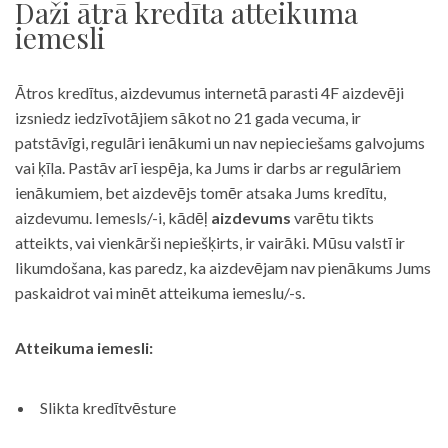
Daži ātrā kredīta atteikuma
iemesli
Ātros kredītus, aizdevumus internetā parasti 4F aizdevēji
izsniedz iedzīvotājiem sākot no 21 gada vecuma, ir
patstāvīgi, regulāri ienākumi un nav nepieciešams galvojums
vai ķīla. Pastāv arī iespēja, ka Jums ir darbs ar regulāriem
ienākumiem, bet aizdevējs tomēr atsaka Jums kredītu,
aizdevumu. Iemesls/-i, kādēļ
aizdevums
varētu tikts
atteikts, vai vienkārši nepiešķirts, ir vairāki. Mūsu valstī ir
likumdošana, kas paredz, ka aizdevējam nav pienākums Jums
paskaidrot vai minēt atteikuma iemeslu/-s.
Atteikuma iemesli:
Slikta kredītvēsture