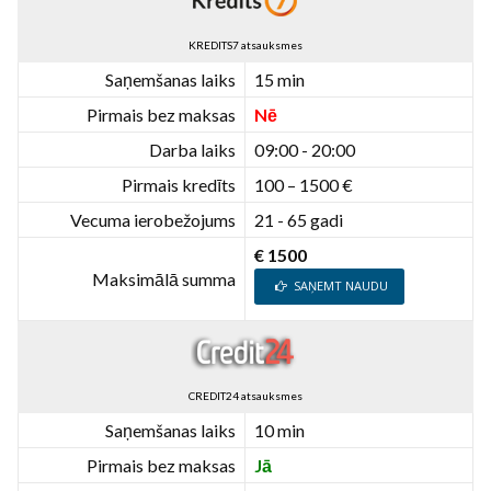
KREDITS7 atsauksmes
Saņemšanas laiks
15 min
Pirmais bez maksas
Nē
Darba laiks
09:00 - 20:00
Pirmais kredīts
100 – 1500 €
Vecuma ierobežojums
21 - 65 gadi
€ 1500
Maksimālā summa
SAŅEMT NAUDU
CREDIT24 atsauksmes
Saņemšanas laiks
10 min
Pirmais bez maksas
Jā