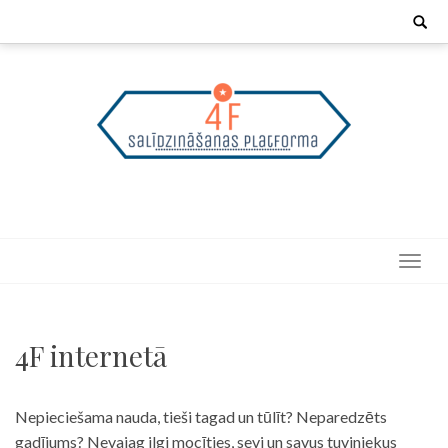
Skip
Search
for:
to
content
4F internetā
Nepieciešama nauda, tieši tagad un tūlīt? Neparedzēts
gadījums? Nevajag ilgi mocīties, sevi un savus tuviniekus