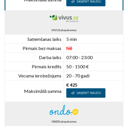
SAŅEMT NAUDU
VIVUS atsauksmes
Saņemšanas laiks
5 min
Pirmais bez maksas
Nē
Darba laiks
07:00 - 23:00
Pirmais kredīts
50 - 1500 €
Vecuma ierobežojums
20 - 70 gadi
€ 425
Maksimālā summa
SAŅEMT NAUDU
ONDO atsauksmes