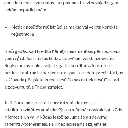
norādot nepareizus datus, Jūs pakļaujat sevi nevajadzīgām,
liekām nepatikšanām.
Netiek nosūtīta reģistrācijas maksa vai veikta korekta
reģistrācija
Bieži gadās, kad kredīta ņēmējs neuzmanības pēc nepareizi
veic reģistrāciju un tas liedz aizdevējam veikt aizdevumu.
Reģistrācijas maksa vajadzīga, lai kreditors zinātu Jūsu
bankas kontu un lai pārliecinātos par Jūsu datu precizitāti, un
ja šī nauda pēc pieteikuma aizsūtīšanas netiek nosūtīta, tad
aizdevumu tā arī nesaņemsiet.
Ja tiešām Jums ir atteikt
kredīts
, aizdevums, es
ieteiktu sazināties ar aizdevēju, un mēģināt noskaidrot, kāds
ir iemesls, un vai ir kādas iespējas Jums šo aizdevumu
saņemt! Atcerēsimies, ka ir nepieciešams aizņemties