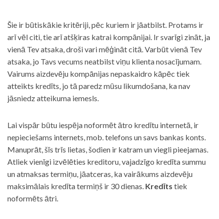
Šie ir būtiskākie kritēriji, pēc kuriem ir jāatbilst. Protams ir
arī vēl citi, tie arī atšķiras katrai kompānijai. Ir svarīgi zināt, ja
vienā Tev atsaka, droši vari mēģināt citā. Varbūt vienā Tev
atsaka, jo Tavs vecums neatbilst viņu klienta nosacījumam.
Vairums aizdevēju kompānijas nepaskaidro kāpēc tiek
atteikts kredīts, jo tā paredz mūsu likumdošana, ka nav
jāsniedz atteikuma iemesls.
Lai vispār būtu iespēja noformēt ātro kredītu internetā, ir
nepieciešams internets, mob. telefons un savs bankas konts.
Manuprāt, šīs trīs lietas, šodien ir katram un viegli pieejamas.
Atliek vienīgi izvēlēties kreditoru, vajadzīgo kredīta summu
un atmaksas termiņu, jāatceras, ka vairākums aizdevēju
maksimālais kredīta termiņš ir 30 dienas.
Kredīts
tiek
noformēts ātri.