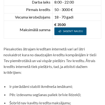
Darba laiks
8:00 - 22:00
Pirmais kredīts
50 - 3000 €
Vecuma ierobežojums
18 - 70 gadi
€ 3500
Maksimālā summa
SAŅEMT NAUDU
Piesakoties ātrajam kredītam internetā vari arī ātri
noskaidrot kura no daudzajām kredītu kompānijām ir tieši
Tev piemērotākā un vai vispār piešķirs Tev kredītu. Ātrais
kredīts internetā tiek piešķirts, tad, ja atbilsti dažiem
kritērijiem:
Ir pierādāmi stabili ikmēneša ienākumi;
Pēc izdevumu segšanas paliek brīvie līdzekļi;
Šobrīd nav kavētu kredīta maksājumu;