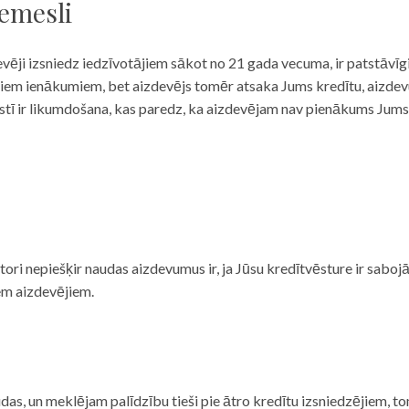
iemesli
evēji izsniedz iedzīvotājiem sākot no 21 gada vecuma, ir patstāvīg
ulāriem ienākumiem, bet aizdevējs tomēr atsaka Jums kredītu, aizde
 valstī ir likumdošana, kas paredz, ka aizdevējam nav pienākums Jum
ditori nepiešķir naudas aizdevumus ir, ja Jūsu kredītvēsture ir sab
em aizdevējiem.
das, un meklējam palīdzību tieši pie ātro kredītu izsniedzējiem, to