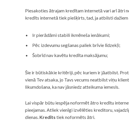
Piesakoties ātrajam kredītam internetā vari arī ātri 
kredīts internetā tiek piešķirts, tad, ja atbilsti dažiem
Ir pierādāmi stabili ikmēneša ienākumi;
Pēc izdevumu segšanas paliek brīvie līdzekļi;
Šobrīd nav kavētu kredīta maksājumu;
Šie ir būtiskākie kritēriji, pēc kuriem ir jāatbilst. Pro
vienā Tev atsaka, jo Tavs vecums neatbilst viņu klie
likumdošana, ka nav jāsniedz atteikuma iemesls.
Lai vispār būtu iespēja noformēt ātro kredītu internet
pieejamas. Atliek vienīgi izvēlēties kreditoru, vaja
dienas.
Kredīts
tiek noformēts ātri.