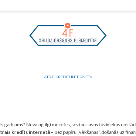
ATRIE KREDĪTI INTERNETĀ
 gadījums? Nevajag ilgi mocīties, sevi un savus tuviniekus nostādī
trais kredīts internetā
– bez papīru „vākšanas”, došanās uz fina