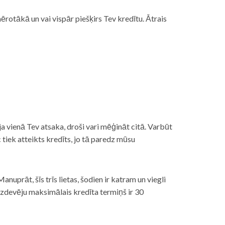
rotākā un vai vispār piešķirs Tev kredītu. Ātrais
āt, ja vienā Tev atsaka, droši vari mēģināt citā. Varbūt
iek atteikts kredīts, jo tā paredz mūsu
nuprāt, šīs trīs lietas, šodien ir katram un viegli
izdevēju maksimālais kredīta termiņš ir 30