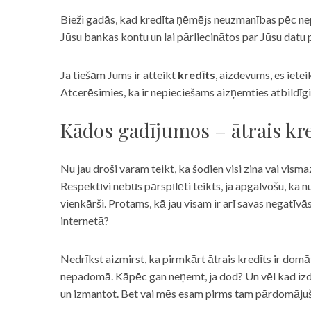
Bieži gadās, kad kredīta ņēmējs neuzmanības pēc nepar
Jūsu bankas kontu un lai pārliecinātos par Jūsu datu p
Ja tiešām Jums ir atteikt
kredīts
, aizdevums, es iete
Atcerēsimies, ka ir nepieciešams aizņemties atbildīgi
Kādos gadījumos – ātrais kre
Nu jau droši varam teikt, ka šodien visi zina vai vismaz
Respektīvi nebūs pārspīlēti teikts, ja apgalvošu, ka n
vienkārši. Protams, kā jau visam ir arī savas negatīv
internetā?
Nedrīkst aizmirst, ka pirmkārt ātrais kredīts ir domāt
nepadomā. Kāpēc gan neņemt, ja dod? Un vēl kad izd
un izmantot. Bet vai mēs esam pirms tam pārdomājuši 