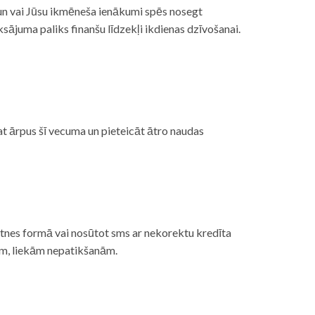
, un vai Jūsu ikmēneša ienākumi spēs nosegt
ājuma paliks finanšu līdzekļi ikdienas dzīvošanai.
at ārpus šī vecuma un pieteicāt ātro naudas
etnes formā vai nosūtot sms ar nekorektu kredīta
gām, liekām nepatikšanām.