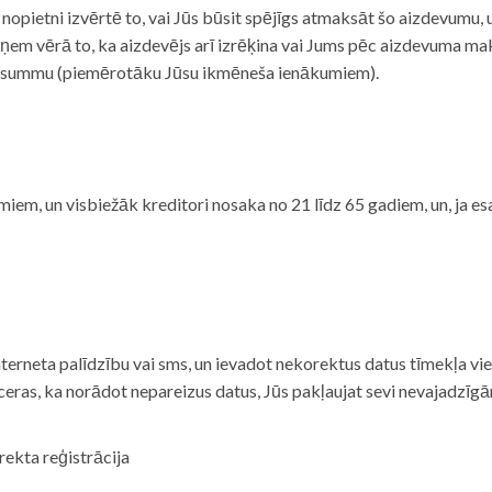
i nopietni izvērtē to, vai Jūs būsit spējīgs atmaksāt šo aizdevumu
m vērā to, ka aizdevējs arī izrēķina vai Jums pēc aizdevuma maks
 summu (piemērotāku Jūsu ikmēneša ienākumiem).
iem, un visbiežāk kreditori nosaka no 21 līdz 65 gadiem, un, ja es
nterneta palīdzību vai sms, un ievadot nekorektus datus tīmekļa vi
tceras, ka norādot nepareizus datus, Jūs pakļaujat sevi nevajadzī
rekta reģistrācija