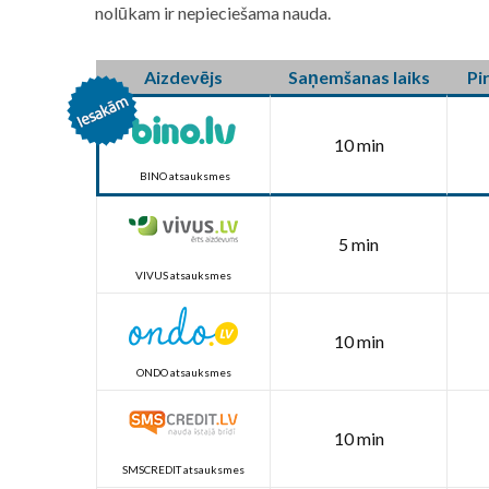
nolūkam ir nepieciešama nauda.
Aizdevējs
Saņemšanas laiks
Pi
10 min
BINO atsauksmes
5 min
VIVUS atsauksmes
10 min
ONDO atsauksmes
10 min
SMSCREDIT atsauksmes