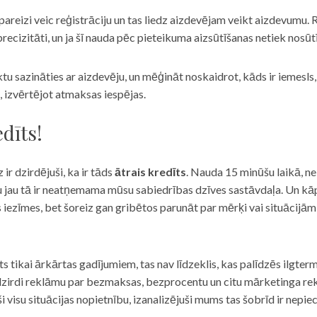
eizi veic reģistrāciju un tas liedz aizdevējam veikt aizdevumu. R
recizitāti, un ja šī nauda pēc pieteikuma aizsūtīšanas netiek nosūt
iktu sazināties ar aizdevēju, un mēģināt noskaidrot, kāds ir iemesl
, izvērtējot atmaksas iespējas.
dīts!
 ir dzirdējuši, ka ir tāds
ātrais kredīts
. Nauda 15 minūšu laikā, ne
u jau tā ir neatņemama mūsu sabiedrības dzīves sastāvdaļa. Un kāpēc 
ās iezīmes, bet šoreiz gan gribētos parunāt par mērķi vai situācijā
s tikai ārkārtas gadījumiem, tas nav līdzeklis, kas palīdzēs ilgter
zirdi reklāmu par bezmaksas, bezprocentu un citu mārketinga rek
visu situācijas nopietnību, izanalizējuši mums tas šobrīd ir nepie