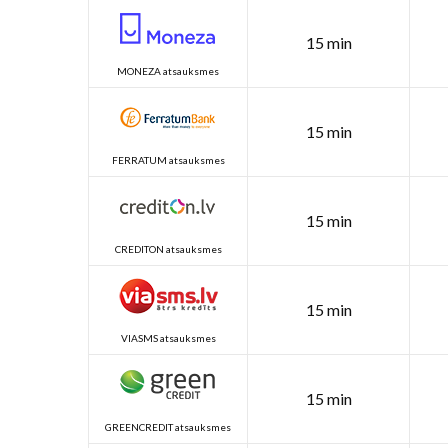
15 min
MONEZA atsauksmes
15 min
FERRATUM atsauksmes
15 min
CREDITON atsauksmes
15 min
VIASMS atsauksmes
15 min
GREENCREDIT atsauksmes