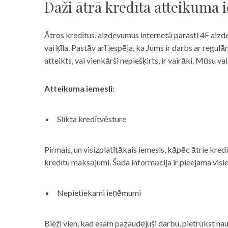
Daži ātrā kredīta atteikuma 
Ātros kredītus, aizdevumus internetā parasti 4F aizd
vai ķīla. Pastāv arī iespēja, ka Jums ir darbs ar reg
atteikts, vai vienkārši nepiešķirts, ir vairāki. Mūsu
Atteikuma iemesli:
Slikta kredītvēsture
Pirmais, un visizplatītākais iemesls, kāpēc ātrie kre
kredītu maksājumi. Šāda informācija ir pieejama visi
Nepietiekami ieņēmumi
Bieži vien, kad esam pazaudējuši darbu, pietrūkst nau