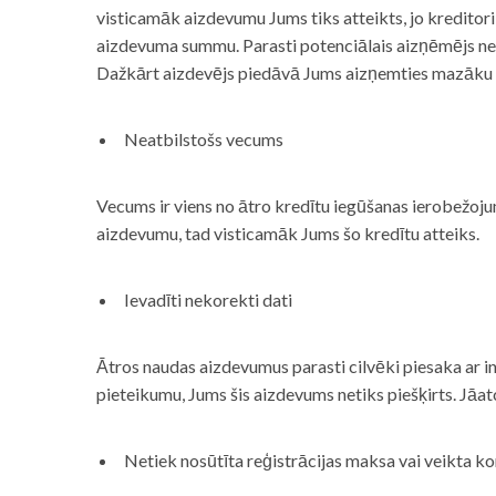
visticamāk aizdevumu Jums tiks atteikts, jo kreditor
aizdevuma summu. Parasti potenciālais aizņēmējs neņe
Dažkārt aizdevējs piedāvā Jums aizņemties mazāku
Neatbilstošs vecums
Vecums ir viens no ātro kredītu iegūšanas ierobežojum
aizdevumu, tad visticamāk Jums šo kredītu atteiks.
Ievadīti nekorekti dati
Ātros naudas aizdevumus parasti cilvēki piesaka ar i
pieteikumu, Jums šis aizdevums netiks piešķirts. Jāa
Netiek nosūtīta reģistrācijas maksa vai veikta ko