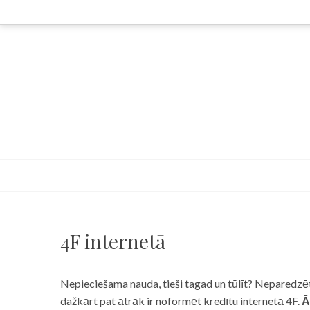
Skip
to
content
4F internetā
Nepieciešama nauda, tieši tagad un tūlīt? Neparedzēts
dažkārt pat ātrāk ir noformēt kredītu internetā 4F.
Ā