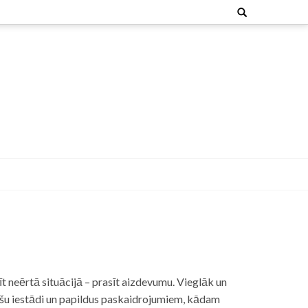
Search
for:
t neērtā situācijā – prasīt aizdevumu. Vieglāk un
nšu iestādi un papildus paskaidrojumiem, kādam