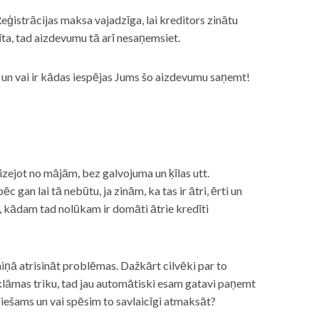
eģistrācijas maksa vajadzīga, lai kreditors zinātu
īta, tad aizdevumu tā arī nesaņemsiet.
s, un vai ir kādas iespējas Jums šo aizdevumu saņemt!
izejot no mājām, bez galvojuma un ķīlas utt.
gan lai tā nebūtu, ja zinām, ka tas ir ātri, ērti un
m, kādam tad nolūkam ir domāti ātrie kredīti
miņā atrisināt problēmas. Dažkārt cilvēki par to
lāmas triku, tad jau automātiski esam gatavi paņemt
ciešams un vai spēsim to savlaicīgi atmaksāt?