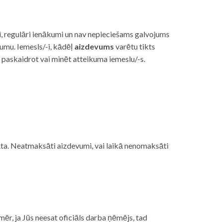
i, regulāri ienākumi un nav nepieciešams galvojums
vumu. Iemesls/-i, kādēļ
aizdevums
varētu tikts
s paskaidrot vai minēt atteikuma iemeslu/-s.
ojāta. Neatmaksāti aizdevumi, vai laikā nenomaksāti
mēr, ja Jūs neesat oficiāls darba ņēmējs, tad