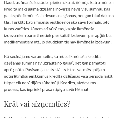
Daudzas finanšu iestādes pieņem, ka aizņēmējs katru mēnesi
kredīta maksājuma dzēšanai novirzīs nevis visu summu, kas
paliks pēc ikmēneša izdevumu segšanas, bet gan tikai daļu no
tās. Turklāt katra finanšu iestāde nosaka savu formulu, pēc
kuras vadīties. Jāņem arī vērā tas, ka pie ikmēneša
izdevumiem parasti netiek pieskaitīti izdevumi par apģērbu,
medikamentiem utt., jo daudziem tie nav ikmēneša izdevumi.
Kā secinājumu varam teikt, ka mūsu ikmēneša kredīta
dzēšanas summa nav „izrauta no gaisa”, bet gan pamatoti
aprēķināta. Pavisam jau cits stāsts ir tas, vai mēs spējam
noturēt mūsu ienākumus kredīta dzēšanas visa perioda laikā
tikpat cik norādījām sākotnēji.
Kredīts
, aizdevums –
process, kas iepriekš prasa rūpīgu izvērtēšanu!
Krāt vai aizņemties?