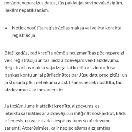
norādot nepareizus datus, Jūs pakļaujat sevi nevajadzīgām,
liekām nepatikšanām.
Netiek nosūtīta reģistrācijas maksa vai veikta korekta
reģistrācija
Bieži gadās, kad kredīta ņēmējs neuzmanības pēc nepareizi
veic reģistrāciju un tas liedz aizdevējam veikt aizdevumu.
Reģistrācijas maksa vajadzīga, lai kreditors zinātu Jūsu
bankas kontu un lai pārliecinātos par Jūsu datu precizitāti, un
ja šī nauda pēc pieteikuma aizsūtīšanas netiek nosūtīta, tad
aizdevumu tā arī nesaņemsiet.
Ja tiešām Jums ir atteikt
kredīts
, aizdevums, es
ieteiktu sazināties ar aizdevēju, un mēģināt noskaidrot, kāds
ir iemesls, un vai ir kādas iespējas Jums šo aizdevumu
saņemt! Atcerēsimies, ka ir nepieciešams aizņemties