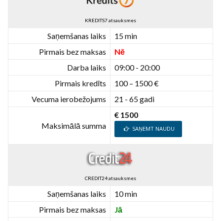
KREDITS7 atsauksmes
Saņemšanas laiks
15 min
Pirmais bez maksas
Nē
Darba laiks
09:00 - 20:00
Pirmais kredīts
100 – 1500 €
Vecuma ierobežojums
21 - 65 gadi
€ 1500
Maksimālā summa
SAŅEMT NAUDU
CREDIT24 atsauksmes
Saņemšanas laiks
10 min
Pirmais bez maksas
Jā