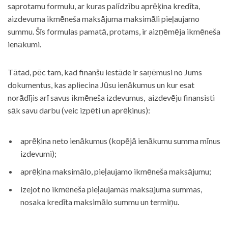
saprotamu formulu, ar kuras palīdzību aprēķina kredīta,
aizdevuma ikmēneša maksājuma maksimāli pieļaujamo
summu. Šīs formulas pamatā, protams, ir aizņēmēja ikmēneša
ienākumi.
Tātad, pēc tam, kad finanšu iestāde ir saņēmusi no Jums
dokumentus, kas apliecina Jūsu ienākumus un kur esat
norādījis arī savus ikmēneša izdevumus, aizdevēju finansisti
sāk savu darbu (veic izpēti un aprēķinus):
aprēķina neto ienākumus (kopējā ienākumu summa mīnus
izdevumi);
aprēķina maksimālo, pieļaujamo ikmēneša maksājumu;
izejot no ikmēneša pieļaujamās maksājuma summas,
nosaka kredīta maksimālo summu un termiņu.