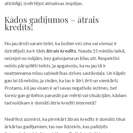
atbildīgi, izvērtējot atmaksas iespējas.
Kādos gadījumos – ātrais
kredīts!
Nu jau droši varam teikt, ka šodien visi zina vai vismaz ir
dzirdējuši, ka ir tāds
ātrais kredīts
. Nauda 15 minūšu laikā,
neizejot no mājām, bez galvojuma un ķīlas utt. Respektīvi
nebūs pārspīlēti teikts, ja apgalvošu, ka nu jau tā ir
neatņemama mūsu sabiedrības dzīves sastāvdaļa. Un kāpēc
gan lai tā nebūtu, ja zinām, ka tas ir ātri, ērti un vienkārši.
Protams, kā jau visam ir arī savas negatīvās iezīmes, bet
šoreiz gan gribētos parunāt par mērķi vai situācijām, kādam
tad nolūkam ir domāti ātrie kredīti internetā?
Nedrīkst aizmirst, ka pirmkārt ātrais kredīts ir domāts tikai
ārkārtas gadījumiem, tas nav līdzeklis, kas palīdzēs