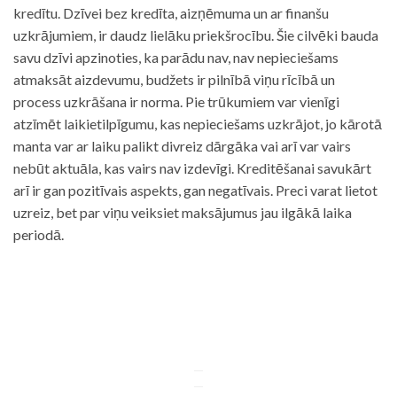
kredītu. Dzīvei bez kredīta, aizņēmuma un ar finanšu
uzkrājumiem, ir daudz lielāku priekšrocību. Šie cilvēki bauda
savu dzīvi apzinoties, ka parādu nav, nav nepieciešams
atmaksāt aizdevumu, budžets ir pilnībā viņu rīcībā un
process uzkrāšana ir norma. Pie trūkumiem var vienīgi
atzīmēt laikietilpīgumu, kas nepieciešams uzkrājot, jo kārotā
manta var ar laiku palikt divreiz dārgāka vai arī var vairs
nebūt aktuāla, kas vairs nav izdevīgi. Kreditēšanai savukārt
arī ir gan pozitīvais aspekts, gan negatīvais. Preci varat lietot
uzreiz, bet par viņu veiksiet maksājumus jau ilgākā laika
periodā.