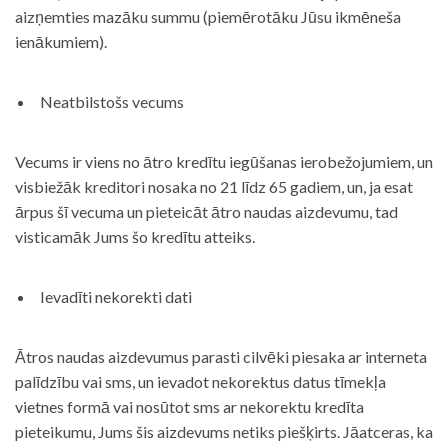
aizņemties mazāku summu (piemērotāku Jūsu ikmēneša
ienākumiem).
Neatbilstošs vecums
Vecums ir viens no ātro kredītu iegūšanas ierobežojumiem, un
visbiežāk kreditori nosaka no 21 līdz 65 gadiem, un, ja esat
ārpus šī vecuma un pieteicāt ātro naudas aizdevumu, tad
visticamāk Jums šo kredītu atteiks.
Ievadīti nekorekti dati
Ātros naudas aizdevumus parasti cilvēki piesaka ar interneta
palīdzību vai sms, un ievadot nekorektus datus tīmekļa
vietnes formā vai nosūtot sms ar nekorektu kredīta
pieteikumu, Jums šis aizdevums netiks piešķirts. Jāatceras, ka