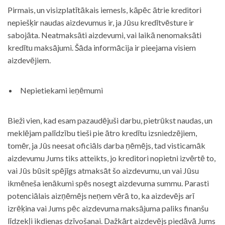
Pirmais, un visizplatītākais iemesls, kāpēc ātrie kreditori
nepiešķir naudas aizdevumus ir, ja Jūsu kredītvēsture ir
sabojāta. Neatmaksāti aizdevumi, vai laikā nenomaksāti
kredītu maksājumi. Šāda informācija ir pieejama visiem
aizdevējiem.
Nepietiekami ieņēmumi
Bieži vien, kad esam pazaudējuši darbu, pietrūkst naudas, un
meklējam palīdzību tieši pie ātro kredītu izsniedzējiem,
tomēr, ja Jūs neesat oficiāls darba ņēmējs, tad visticamāk
aizdevumu Jums tiks atteikts, jo kreditori nopietni izvērtē to,
vai Jūs būsit spējīgs atmaksāt šo aizdevumu, un vai Jūsu
ikmēneša ienākumi spēs nosegt aizdevuma summu. Parasti
potenciālais aizņēmējs neņem vērā to, ka aizdevējs arī
izrēķina vai Jums pēc aizdevuma maksājuma paliks finanšu
līdzekļi ikdienas dzīvošanai. Dažkārt aizdevējs piedāvā Jums