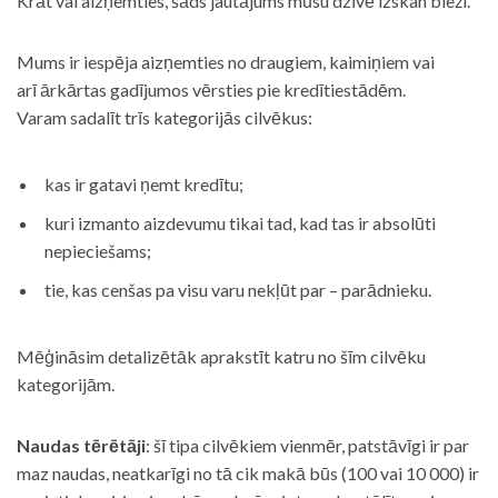
Krāt vai aizņemties, šāds jautājums mūsu dzīvē izskan bieži.
Mums ir iespēja aizņemties no draugiem, kaimiņiem vai
arī ārkārtas gadījumos vērsties pie kredītiestādēm.
Varam sadalīt trīs kategorijās cilvēkus:
kas ir gatavi ņemt kredītu;
kuri izmanto aizdevumu tikai tad, kad tas ir absolūti
nepieciešams;
tie, kas cenšas pa visu varu nekļūt par – parādnieku.
Mēģināsim detalizētāk aprakstīt katru no šīm cilvēku
kategorijām.
Naudas tērētāji
: šī tipa cilvēkiem vienmēr, patstāvīgi ir par
maz naudas, neatkarīgi no tā cik makā būs (100 vai 10 000) ir