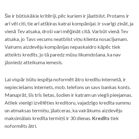
Šie ir būtiskākie kritēriji, pēc kuriem ir jāatbilst. Protams ir
arī vēl citi, tie arī atšķiras katrai kompānijai. Ir svarīgi zināt, ja
vienā Tev atsaka, droši vari mēģināt citā. Varbūt vienā Tev
atsaka, jo Tavs vecums neatbilst viņu klienta nosacījumam.
Vairums aizdevēju kompānijas nepaskaidro kāpēc tiek
atteikts kredīts, jo tā paredz mūsu likumdošana, ka nav
jāsniedz atteikuma iemesls.
Lai vispār būtu iespēja noformēt ātro kredītu internetā, ir
nepieciešams internets, mob. telefons un savs bankas konts.
Manuprāt, šīs trīs lietas, šodien ir katram un viegli pieejamas.
Atliek vienīgi izvēlēties kreditoru, vajadzīgo kredīta summu
un atmaksas termiņu, jāatceras, ka vairākums aizdevēju
maksimālais kredīta termiņš ir 30 dienas.
Kredīts
tiek
noformēts ātri.