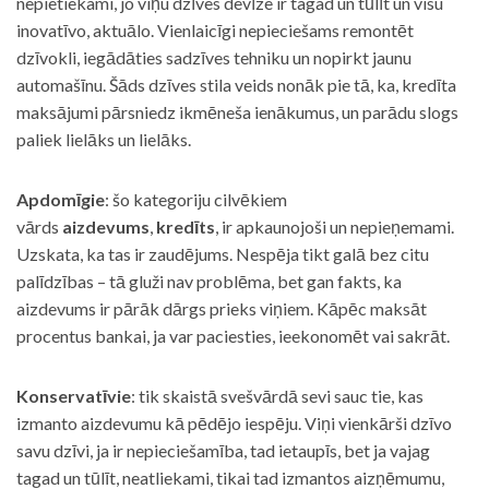
nepietiekami, jo viņu dzīves devīze ir tagad un tūlīt un visu
inovatīvo, aktuālo. Vienlaicīgi nepieciešams remontēt
dzīvokli, iegādāties sadzīves tehniku un nopirkt jaunu
automašīnu. Šāds dzīves stila veids nonāk pie tā, ka, kredīta
maksājumi pārsniedz ikmēneša ienākumus, un parādu slogs
paliek lielāks un lielāks.
Apdomīgie
: šo kategoriju cilvēkiem
vārds
aizdevums
,
kredīts
, ir apkaunojoši un nepieņemami.
Uzskata, ka tas ir zaudējums. Nespēja tikt galā bez citu
palīdzības – tā gluži nav problēma, bet gan fakts, ka
aizdevums ir pārāk dārgs prieks viņiem. Kāpēc maksāt
procentus bankai, ja var paciesties, ieekonomēt vai sakrāt.
Konservatīvie
: tik skaistā svešvārdā sevi sauc tie, kas
izmanto aizdevumu kā pēdējo iespēju. Viņi vienkārši dzīvo
savu dzīvi, ja ir nepieciešamība, tad ietaupīs, bet ja vajag
tagad un tūlīt, neatliekami, tikai tad izmantos aizņēmumu,