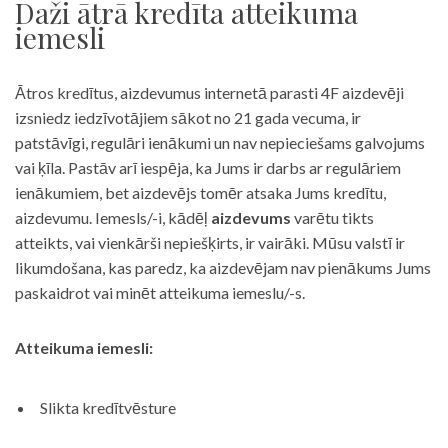
Daži ātrā kredīta atteikuma
iemesli
Ātros kredītus, aizdevumus internetā parasti 4F aizdevēji
izsniedz iedzīvotājiem sākot no 21 gada vecuma, ir
patstāvīgi, regulāri ienākumi un nav nepieciešams galvojums
vai ķīla. Pastāv arī iespēja, ka Jums ir darbs ar regulāriem
ienākumiem, bet aizdevējs tomēr atsaka Jums kredītu,
aizdevumu. Iemesls/-i, kādēļ
aizdevums
varētu tikts
atteikts, vai vienkārši nepiešķirts, ir vairāki. Mūsu valstī ir
likumdošana, kas paredz, ka aizdevējam nav pienākums Jums
paskaidrot vai minēt atteikuma iemeslu/-s.
Atteikuma iemesli:
Slikta kredītvēsture