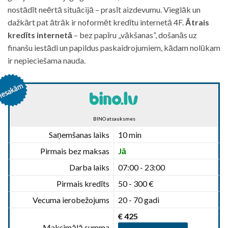
nostādīt neērtā situācijā – prasīt aizdevumu. Vieglāk un
dažkārt pat ātrāk ir noformēt kredītu internetā 4F.
Ātrais
kredīts internetā
– bez papīru „vākšanas”, došanās uz
finanšu iestādi un papildus paskaidrojumiem, kādam nolūkam
ir nepieciešama nauda.
BINO atsauksmes
Saņemšanas laiks
10 min
Pirmais bez maksas
Jā
Darba laiks
07:00 - 23:00
Pirmais kredīts
50 - 300 €
Vecuma ierobežojums
20 - 70 gadi
€ 425
Maksimālā summa