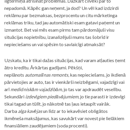
ilgtermiņā atrisināt problēmas. Dažkārt cilvēki par to
nepadomā. Kāpēc gan neņemt, ja dod? Un vēl kad izdzirdi
reklāmu par bezmaksas, bezprocentu un citu mārketinga
reklāmas triku, tad jau automātiski esam gatavi paņemt un
izmantot. Bet vai mēs esam pirms tam pārdomājuši visu
situācijas nopietnību, izanalizējuši mums tas šobrīd ir
nepieciešams un vai spēsim to savlaicīgi atmaksāt?
Uzskatu, ka ir tikai dažas situācijas, kad varam atļauties ņemt
ātro kredītu. Ārkārtas gadījumi. Pēkšņi,
neplānots
automašīnas remonts
, kas nepieciešams, jo ikdienā
pārvietojies ar auto, tas ir vienkārši neizbēgami, vajadzīgi vai
arī
medicīniskām vajadzībām
, jo tas var apdraudēt veselību.
Sekundāri
izdevīgiem piedāvājumiem
, jo tie parasti ir izdevīgi
tikai tagad un tūlīt, jo nākotnē tas ļaus ietaupīt vairāk.
Darba
alga kavējas
un līdz ar to iekavēsiet obligātos
ikmēneša maksājumus, kas savukārt var novest pie lielākiem
finansiāliem zaudējumiem (soda procenti).