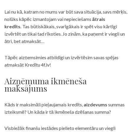
Lai nu kā, katram no mums var būt sava situācija, savs mērķis,
nolūks kāpēc izmantojam vai nepieciešams
ātrais
kredīts.
Tas būtiskākais, svarīgākais ir spēt visu kārtīgi
izvērtēt un tikai tad rīkoties. Jo zinām, ka paņemt ir viegli un
ātri, bet atmaksāt…
Tāpēc aizņemsimies atbildīgi un izvērtēsim savas spējas
atmaksāt Kredītu 4f.lv!
Aizņēmuma ikmēneša
maksājums
Kāds ir maksimāli pieļaujamais kredīts,
aizdevums
summas
izteiksmē? Un kāda ir tā ikmēneša dzēšanas summa?
Visbiežāk finanšu iestādes pielieto elementāru un viegli