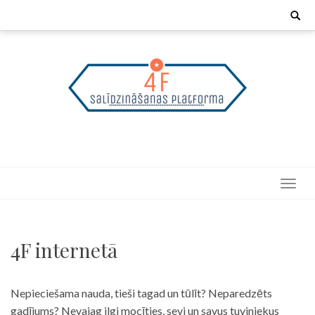
Skip
Search
for:
to
content
4F internetā
Nepieciešama nauda, tieši tagad un tūlīt? Neparedzēts
gadījums? Nevajag ilgi mocīties, sevi un savus tuviniekus