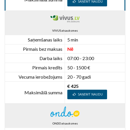
SAŅEMT NAUDU
VIVUS atsauksmes
Saņemšanas laiks
5 min
Pirmais bez maksas
Nē
Darba laiks
07:00 - 23:00
Pirmais kredīts
50 - 1500 €
Vecuma ierobežojums
20 - 70 gadi
€ 425
Maksimālā summa
SAŅEMT NAUDU
ONDO atsauksmes