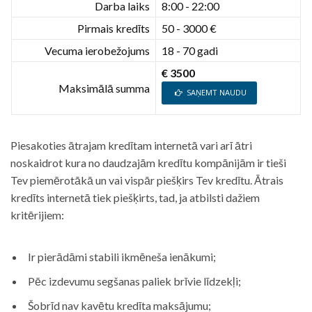
Darba laiks
8:00 - 22:00
Pirmais kredīts
50 - 3000 €
Vecuma ierobežojums
18 - 70 gadi
€ 3500
Maksimālā summa
SAŅEMT NAUDU
Piesakoties ātrajam kredītam internetā vari arī ātri
noskaidrot kura no daudzajām kredītu kompānijām ir tieši
Tev piemērotākā un vai vispār piešķirs Tev kredītu. Ātrais
kredīts internetā tiek piešķirts, tad, ja atbilsti dažiem
kritērijiem:
Ir pierādāmi stabili ikmēneša ienākumi;
Pēc izdevumu segšanas paliek brīvie līdzekļi;
Šobrīd nav kavētu kredīta maksājumu;