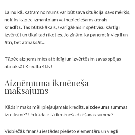
Lai nu kā, katram no mums var būt sava situācija, savs mērķis,
nolūks kāpēc izmantojam vai nepieciešams
ātrais
kredīts.
Tas būtiskākais, svarīgākais ir spēt visu kārtīgi
izvērtēt un tikai tad rīkoties. Jo zinām, ka paņemt ir viegli un
ātri, bet atmaksāt…
Tāpēc aizņemsimies atbildīgi un izvērtēsim savas spējas
atmaksāt Kredītu 4f.lv!
Aizņēmuma ikmēneša
maksājums
Kāds ir maksimāli pieļaujamais kredīts,
aizdevums
summas
izteiksmē? Un kāda ir tā ikmēneša dzēšanas summa?
Visbiežāk finanšu iestādes pielieto elementāru un viegli