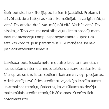
Šie ir būtiskākie kritēriji, pēc kuriem ir jāatbilst. Protams ir
arī vēl citi, tie arī atšķiras katrai kompānijai. Ir svarīgi zināt, ja
vienā Tev atsaka, droši vari mēģināt citā. Varbūt vienā Tev
atsaka, jo Tavs vecums neatbilst viņu klienta nosacījumam.
Vairums aizdevēju kompānijas nepaskaidro kāpēc tiek
atteikts kredīts, jo tā paredz mūsu likumdošana, ka nav
jāsniedz atteikuma iemesls.
Lai vispār būtu iespēja noformēt ātro kredītu internetā, ir
nepieciešams internets, mob. telefons un savs bankas konts.
Manuprāt, šīs trīs lietas, šodien ir katram un viegli pieejamas.
Atliek vienīgi izvēlēties kreditoru, vajadzīgo kredīta summu
un atmaksas termiņu, jāatceras, ka vairākums aizdevēju
maksimālais kredīta termiņš ir 30 dienas.
Kredīts
tiek
noformēts ātri.