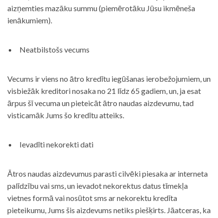
aizņemties mazāku summu (piemērotāku Jūsu ikmēneša
ienākumiem).
Neatbilstošs vecums
Vecums ir viens no ātro kredītu iegūšanas ierobežojumiem, un
visbiežāk kreditori nosaka no 21 līdz 65 gadiem, un, ja esat
ārpus šī vecuma un pieteicāt ātro naudas aizdevumu, tad
visticamāk Jums šo kredītu atteiks.
Ievadīti nekorekti dati
Ātros naudas aizdevumus parasti cilvēki piesaka ar interneta
palīdzību vai sms, un ievadot nekorektus datus tīmekļa
vietnes formā vai nosūtot sms ar nekorektu kredīta
pieteikumu, Jums šis aizdevums netiks piešķirts. Jāatceras, ka