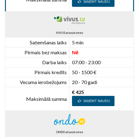
SAŅEMT NAUDU
VIVUS atsauksmes
Saņemšanas laiks
5 min
Pirmais bez maksas
Nē
Darba laiks
07:00 - 23:00
Pirmais kredīts
50 - 1500 €
Vecuma ierobežojums
20 - 70 gadi
€ 425
Maksimālā summa
SAŅEMT NAUDU
ONDO atsauksmes