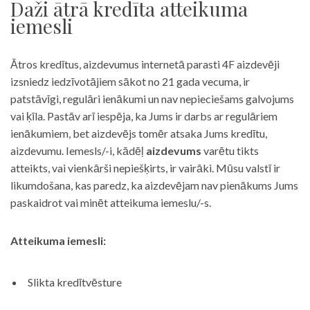
Daži ātrā kredīta atteikuma
iemesli
Ātros kredītus, aizdevumus internetā parasti 4F aizdevēji
izsniedz iedzīvotājiem sākot no 21 gada vecuma, ir
patstāvīgi, regulāri ienākumi un nav nepieciešams galvojums
vai ķīla. Pastāv arī iespēja, ka Jums ir darbs ar regulāriem
ienākumiem, bet aizdevējs tomēr atsaka Jums kredītu,
aizdevumu. Iemesls/-i, kādēļ
aizdevums
varētu tikts
atteikts, vai vienkārši nepiešķirts, ir vairāki. Mūsu valstī ir
likumdošana, kas paredz, ka aizdevējam nav pienākums Jums
paskaidrot vai minēt atteikuma iemeslu/-s.
Atteikuma iemesli:
Slikta kredītvēsture