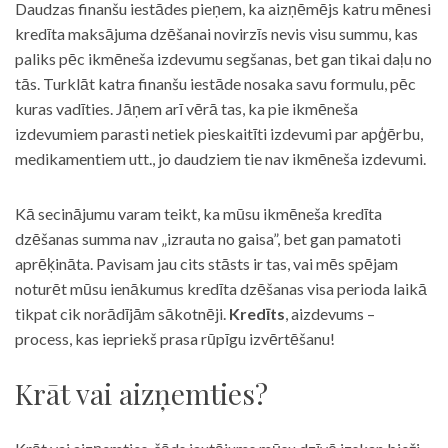
Daudzas finanšu iestādes pieņem, ka aizņēmējs katru mēnesi
kredīta maksājuma dzēšanai novirzīs nevis visu summu, kas
paliks pēc ikmēneša izdevumu segšanas, bet gan tikai daļu no
tās. Turklāt katra finanšu iestāde nosaka savu formulu, pēc
kuras vadīties. Jāņem arī vērā tas, ka pie ikmēneša
izdevumiem parasti netiek pieskaitīti izdevumi par apģērbu,
medikamentiem utt., jo daudziem tie nav ikmēneša izdevumi.
Kā secinājumu varam teikt, ka mūsu ikmēneša kredīta
dzēšanas summa nav „izrauta no gaisa”, bet gan pamatoti
aprēķināta. Pavisam jau cits stāsts ir tas, vai mēs spējam
noturēt mūsu ienākumus kredīta dzēšanas visa perioda laikā
tikpat cik norādījām sākotnēji.
Kredīts
, aizdevums –
process, kas iepriekš prasa rūpīgu izvērtēšanu!
Krāt vai aizņemties?