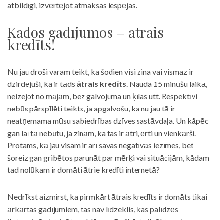
atbildīgi, izvērtējot atmaksas iespējas.
Kādos gadījumos – ātrais
kredīts!
Nu jau droši varam teikt, ka šodien visi zina vai vismaz ir
dzirdējuši, ka ir tāds
ātrais kredīts
. Nauda 15 minūšu laikā,
neizejot no mājām, bez galvojuma un ķīlas utt. Respektīvi
nebūs pārspīlēti teikts, ja apgalvošu, ka nu jau tā ir
neatņemama mūsu sabiedrības dzīves sastāvdaļa. Un kāpēc
gan lai tā nebūtu, ja zinām, ka tas ir ātri, ērti un vienkārši.
Protams, kā jau visam ir arī savas negatīvās iezīmes, bet
šoreiz gan gribētos parunāt par mērķi vai situācijām, kādam
tad nolūkam ir domāti ātrie kredīti internetā?
Nedrīkst aizmirst, ka pirmkārt ātrais kredīts ir domāts tikai
ārkārtas gadījumiem, tas nav līdzeklis, kas palīdzēs