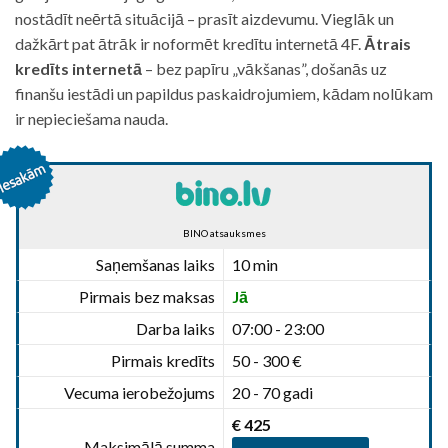
nostādīt neērtā situācijā – prasīt aizdevumu. Vieglāk un
dažkārt pat ātrāk ir noformēt kredītu internetā 4F.
Ātrais
kredīts internetā
– bez papīru „vākšanas”, došanās uz
finanšu iestādi un papildus paskaidrojumiem, kādam nolūkam
ir nepieciešama nauda.
BINO atsauksmes
Saņemšanas laiks
10 min
Pirmais bez maksas
Jā
Darba laiks
07:00 - 23:00
Pirmais kredīts
50 - 300 €
Vecuma ierobežojums
20 - 70 gadi
€ 425
Maksimālā summa