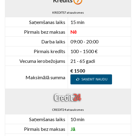
KREDITS7 atsauksmes
Saņemšanas laiks
15 min
Pirmais bez maksas
Nē
Darba laiks
09:00 - 20:00
Pirmais kredīts
100 – 1500 €
Vecuma ierobežojums
21 - 65 gadi
€ 1500
Maksimālā summa
SAŅEMT NAUDU
CREDIT24 atsauksmes
Saņemšanas laiks
10 min
Pirmais bez maksas
Jā