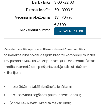
Darba laiks
8:00 - 22:00
Pirmais kredīts
50 - 3000 €
Vecuma ierobežojums
18 - 70 gadi
€ 3500
Maksimālā summa
SAŅEMT NAUDU
Piesakoties ātrajam kredītam internetā vari arī ātri
noskaidrot kura no daudzajām kredītu kompānijām ir tieši
Tev piemērotākā un vai vispār piešķirs Tev kredītu. Ātrais
kredīts internetā tiek piešķirts, tad, ja atbilsti dažiem
kritērijiem:
Ir pierādāmi stabili ikmēneša ienākumi;
Pēc izdevumu segšanas paliek brīvie līdzekļi;
Šobrīd nav kavētu kredīta maksājumu;