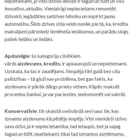
nepietiekami, jo viņu dzīves devīze ir tagad un tūlīt un visu
inovatīvo, aktuālo. Vienlaicīgi nepieciešams remontēt
dzīvokli, iegādāties sadzīves tehniku un nopirkt jaunu
automašīnu. Šāds dzīves stila veids nonāk pie tā, ka, kredīta
maksājumi pārsniedz ikmēneša ienākumus, un parādu slogs
paliek lielāks un lielāks.
Apdomīgie
: šo kategoriju cilvēkiem
vārds
aizdevums
,
kredīts
, ir apkaunojoši un nepieņemami.
Uzskata, ka tas ir zaudējums. Nespēja tikt galā bez citu
palīdzības – tā gluži nav problēma, bet gan fakts, ka
aizdevums ir pārāk dārgs prieks viņiem. Kāpēc maksāt
procentus bankai, ja var paciesties, ieekonomēt vai sakrāt.
Konservatīvie
: tik skaistā svešvārdā sevi sauc tie, kas
izmanto aizdevumu kā pēdējo iespēju. Viņi vienkārši dzīvo
savu dzīvi, ja ir nepieciešamība, tad ietaupīs, bet ja vajag
tagad un tūlīt, neatliekami, tikai tad izmantos aizņēmumu,