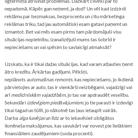
ilgtermiņā atrisināt problēmas. Dažkārt cilvēki par to
nepadomā. Kāpēc gan neņemt, ja dod? Un vēl kad izdzirdi
reklāmu par bezmaksas, bezprocentu un citu mārketinga
reklāmas triku, tad jau automātiski esam gatavi paņemt un
izmantot. Bet vai mēs esam pirms tam pārdomājuši visu
situācijas nopietnību, izanalizējuši mums tas šobrīd ir
nepieciešams un vai spēsim to savlaicīgi atmaksāt?
Uzskatu, ka ir tikai dažas situācijas, kad varam atļauties ņemt
ātro kredītu. Ārkārtas gadījumi. Pēkšņi,
neplānots
automašīnas remonts
, kas nepieciešams, jo ikdienā
pārvietojies ar auto, tas ir vienkārši neizbēgami, vajadzīgi vai
arī
medicīniskām vajadzībām
, jo tas var apdraudēt veselību.
Sekundāri
izdevīgiem piedāvājumiem
, jo tie parasti ir izdevīgi
tikai tagad un tūlīt, jo nākotnē tas ļaus ietaupīt vairāk.
Darba
alga kavējas
un līdz ar to iekavēsiet obligātos
ikmēneša maksājumus, kas savukārt var novest pie lielākiem
finansiāliem zaudējumiem (soda procenti).