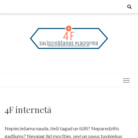
Skip
Search
for:
to
content
4F internetā
Nepieciešama nauda, tieši tagad un tūlīt? Neparedzēts
gadījums? Nevajag ilgi mocīties, sevi un savus tuviniekus