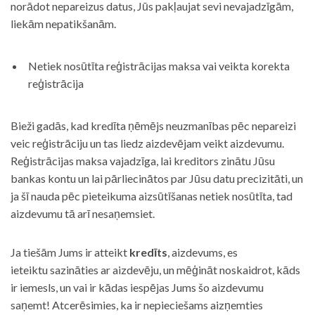
norādot nepareizus datus, Jūs pakļaujat sevi nevajadzīgām,
liekām nepatikšanām.
Netiek nosūtīta reģistrācijas maksa vai veikta korekta
reģistrācija
Bieži gadās, kad kredīta ņēmējs neuzmanības pēc nepareizi
veic reģistrāciju un tas liedz aizdevējam veikt aizdevumu.
Reģistrācijas maksa vajadzīga, lai kreditors zinātu Jūsu
bankas kontu un lai pārliecinātos par Jūsu datu precizitāti, un
ja šī nauda pēc pieteikuma aizsūtīšanas netiek nosūtīta, tad
aizdevumu tā arī nesaņemsiet.
Ja tiešām Jums ir atteikt
kredīts
, aizdevums, es
ieteiktu sazināties ar aizdevēju, un mēģināt noskaidrot, kāds
ir iemesls, un vai ir kādas iespējas Jums šo aizdevumu
saņemt! Atcerēsimies, ka ir nepieciešams aizņemties