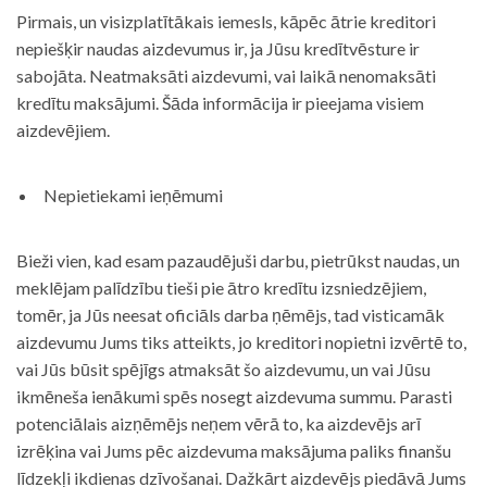
Pirmais, un visizplatītākais iemesls, kāpēc ātrie kreditori
nepiešķir naudas aizdevumus ir, ja Jūsu kredītvēsture ir
sabojāta. Neatmaksāti aizdevumi, vai laikā nenomaksāti
kredītu maksājumi. Šāda informācija ir pieejama visiem
aizdevējiem.
Nepietiekami ieņēmumi
Bieži vien, kad esam pazaudējuši darbu, pietrūkst naudas, un
meklējam palīdzību tieši pie ātro kredītu izsniedzējiem,
tomēr, ja Jūs neesat oficiāls darba ņēmējs, tad visticamāk
aizdevumu Jums tiks atteikts, jo kreditori nopietni izvērtē to,
vai Jūs būsit spējīgs atmaksāt šo aizdevumu, un vai Jūsu
ikmēneša ienākumi spēs nosegt aizdevuma summu. Parasti
potenciālais aizņēmējs neņem vērā to, ka aizdevējs arī
izrēķina vai Jums pēc aizdevuma maksājuma paliks finanšu
līdzekļi ikdienas dzīvošanai. Dažkārt aizdevējs piedāvā Jums