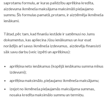
saprotamu formulu, ar kuras palīdzību aprēķina kredīta,
aizdevuma ikmēneša maksājuma maksimāli pieļaujamo
summu. Šīs formulas pamatā, protams, ir aizņēmēja ikmēneša
ienākumi.
Tātad, pēc tam, kad finanšu iestāde ir saņēmusi no Jums
dokumentus, kas apliecina Jūsu ienākumus un kur esat
norādījis arī savus ikmēneša izdevumus, aizdevēju finansisti
sāk savu darbu (veic izpēti un aprēķinus):
aprēķina neto ienākumus (kopējā ienākumu summa mīnus
izdevumi);
aprēķina maksimālo, pieļaujamo ikmēneša maksājumu;
izejot no ikmēneša pieļaujamās maksājuma summas,
nosaka kredīta maksimālo summu un termiņu.