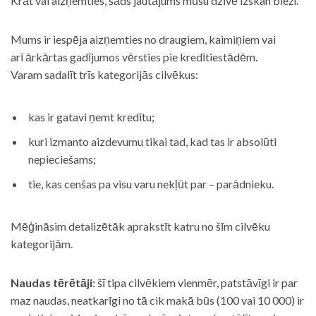
Krāt vai aizņemties, šāds jautājums mūsu dzīvē izskan bieži.
Mums ir iespēja aizņemties no draugiem, kaimiņiem vai
arī ārkārtas gadījumos vērsties pie kredītiestādēm.
Varam sadalīt trīs kategorijās cilvēkus:
kas ir gatavi ņemt kredītu;
kuri izmanto aizdevumu tikai tad, kad tas ir absolūti
nepieciešams;
tie, kas cenšas pa visu varu nekļūt par – parādnieku.
Mēģināsim detalizētāk aprakstīt katru no šīm cilvēku
kategorijām.
Naudas tērētāji
: šī tipa cilvēkiem vienmēr, patstāvīgi ir par
maz naudas, neatkarīgi no tā cik makā būs (100 vai 10 000) ir