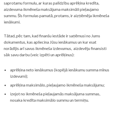
saprotamu formulu, ar kuras palīdzību aprēķina kredīta,
aizdevuma ikmēneša maksājuma maksimāli pieļaujamo
summu. Šīs formulas pamatā, protams, ir aizņēmēja ikmēneša
ienākumi.
Tātad, pēc tam, kad finanšu iestāde ir saņēmusi no Jums
dokumentus, kas apliecina Jūsu ienākumus un kur esat
norādījis arī savus ikmēneša izdevumus, aizdevēju finansisti
sāk savu darbu (veic izpēti un aprēķinus):
aprēķina neto ienākumus (kopējā ienākumu summa mīnus
izdevumi);
aprēķina maksimālo, pieļaujamo ikmēneša maksājumu;
izejot no ikmēneša pieļaujamās maksājuma summas,
nosaka kredīta maksimālo summu un termiņu.