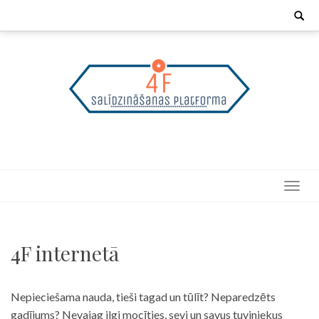
Skip
Search
for:
to
content
4F internetā
Nepieciešama nauda, tieši tagad un tūlīt? Neparedzēts
gadījums? Nevajag ilgi mocīties, sevi un savus tuviniekus