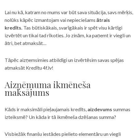
Lai nu kā, katram no mums var būt sava situācija, savs mērķis,
nolūks kāpēc izmantojam vai nepieciešams
ātrais
kredīts.
Tas būtiskākais, svarīgākais ir spēt visu kārtīgi
izvērtēt un tikai tad rīkoties. Jo zinām, ka paņemt ir viegli un
ātri, bet atmaksāt…
Tāpēc aizņemsimies atbildīgi un izvērtēsim savas spējas
atmaksāt Kredītu 4f.lv!
Aizņēmuma ikmēneša
maksājums
Kāds ir maksimāli pieļaujamais kredīts,
aizdevums
summas
izteiksmē? Un kāda ir tā ikmēneša dzēšanas summa?
Visbiežāk finanšu iestādes pielieto elementāru un viegli