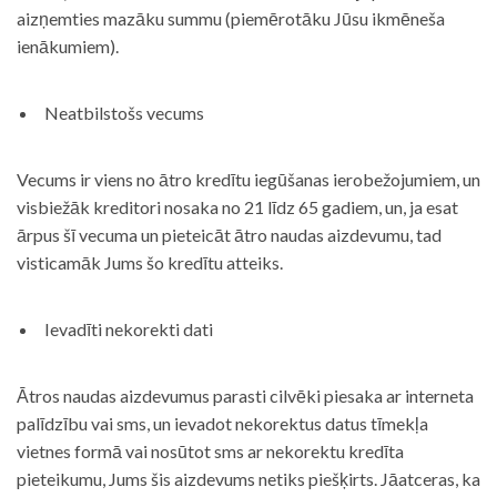
aizņemties mazāku summu (piemērotāku Jūsu ikmēneša
ienākumiem).
Neatbilstošs vecums
Vecums ir viens no ātro kredītu iegūšanas ierobežojumiem, un
visbiežāk kreditori nosaka no 21 līdz 65 gadiem, un, ja esat
ārpus šī vecuma un pieteicāt ātro naudas aizdevumu, tad
visticamāk Jums šo kredītu atteiks.
Ievadīti nekorekti dati
Ātros naudas aizdevumus parasti cilvēki piesaka ar interneta
palīdzību vai sms, un ievadot nekorektus datus tīmekļa
vietnes formā vai nosūtot sms ar nekorektu kredīta
pieteikumu, Jums šis aizdevums netiks piešķirts. Jāatceras, ka