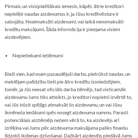
Pirmais, un visizplatītākais iemesls, kāpēc ātrie kreditori
nepiešķir naudas aizdevumus ir, ja Jūsu kredītvēsture ir
sabojāta. Neatmaksāti aizdevumi, vai laikā nenomaksāti
kredītu maksājumi. Šāda informācija ir pieejama visiem
aizdevējiem.
Nepietiekami ieņēmumi
Bieži vien, kad esam pazaudējuši darbu, pietrūkst naudas, un
meklējam palīdzību tieši pie ātro kredītu izsniedzējiem,
tomēr, ja Jūs neesat oficiāls darba ņēmējs, tad visticamāk
aizdevumu Jums tiks atteikts, jo kreditori nopietni izvērtē to,
vai Jūs būsit spējīgs atmaksāt šo aizdevumu, un vai Jūsu
ikmēneša ienākumi spēs nosegt aizdevuma summu. Parasti
potenciālais aizņēmējs neņem vērā to, ka aizdevējs arī
izrēķina vai Jums pēc aizdevuma maksājuma paliks finanšu
līdzekļi ikdienas dzīvošanai. Dažkārt aizdevējs piedāvā Jums