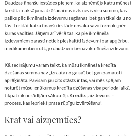
Daudzas finanšu iestādes pieņem, ka aizņēmējs katru mēnesi
kredīta maksājuma dzēšanai novirzīs nevis visu summu, kas
paliks pēc ikmēneša izdevumu segšanas, bet gan tikai daļu no
tās. Turklāt katra finanšu iestāde nosaka savu formulu, pēc
kuras vadīties. Jāņem arī vērā tas, ka pie ikmēneša
izdevumiem parasti netiek pieskaitīti izdevumi par apģērbu,
medikamentiem utt., jo daudziem tie nav ikmēneša izdevumi.
Kā secinājumu varam teikt, ka mūsu ikmēneša kredīta
dzēšanas summa nav „izrauta no gaisa”, bet gan pamatoti
aprēķināta. Pavisam jau cits stāsts ir tas, vai mēs spējam
noturēt mūsu ienākumus kredīta dzēšanas visa perioda laikā
tikpat cik norādījām sākotnēji.
Kredīts
, aizdevums –
process, kas iepriekš prasa rūpīgu izvērtēšanu!
Krāt vai aizņemties?