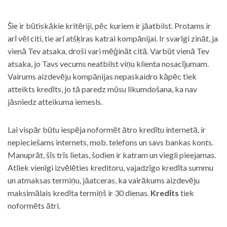
Šie ir būtiskākie kritēriji, pēc kuriem ir jāatbilst. Protams ir
arī vēl citi, tie arī atšķiras katrai kompānijai. Ir svarīgi zināt, ja
vienā Tev atsaka, droši vari mēģināt citā. Varbūt vienā Tev
atsaka, jo Tavs vecums neatbilst viņu klienta nosacījumam.
Vairums aizdevēju kompānijas nepaskaidro kāpēc tiek
atteikts kredīts, jo tā paredz mūsu likumdošana, ka nav
jāsniedz atteikuma iemesls.
Lai vispār būtu iespēja noformēt ātro kredītu internetā, ir
nepieciešams internets, mob. telefons un savs bankas konts.
Manuprāt, šīs trīs lietas, šodien ir katram un viegli pieejamas.
Atliek vienīgi izvēlēties kreditoru, vajadzīgo kredīta summu
un atmaksas termiņu, jāatceras, ka vairākums aizdevēju
maksimālais kredīta termiņš ir 30 dienas.
Kredīts
tiek
noformēts ātri.