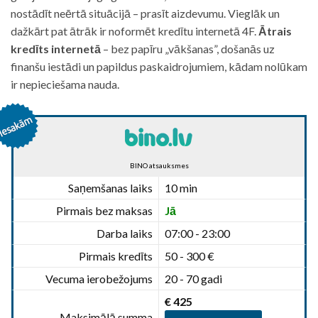
nostādīt neērtā situācijā – prasīt aizdevumu. Vieglāk un
dažkārt pat ātrāk ir noformēt kredītu internetā 4F.
Ātrais
kredīts internetā
– bez papīru „vākšanas”, došanās uz
finanšu iestādi un papildus paskaidrojumiem, kādam nolūkam
ir nepieciešama nauda.
BINO atsauksmes
Saņemšanas laiks
10 min
Pirmais bez maksas
Jā
Darba laiks
07:00 - 23:00
Pirmais kredīts
50 - 300 €
Vecuma ierobežojums
20 - 70 gadi
€ 425
Maksimālā summa