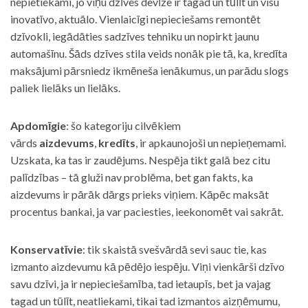
nepietiekami, jo viņu dzīves devīze ir tagad un tūlīt un visu
inovatīvo, aktuālo. Vienlaicīgi nepieciešams remontēt
dzīvokli, iegādāties sadzīves tehniku un nopirkt jaunu
automašīnu. Šāds dzīves stila veids nonāk pie tā, ka, kredīta
maksājumi pārsniedz ikmēneša ienākumus, un parādu slogs
paliek lielāks un lielāks.
Apdomīgie
: šo kategoriju cilvēkiem
vārds
aizdevums
,
kredīts
, ir apkaunojoši un nepieņemami.
Uzskata, ka tas ir zaudējums. Nespēja tikt galā bez citu
palīdzības – tā gluži nav problēma, bet gan fakts, ka
aizdevums ir pārāk dārgs prieks viņiem. Kāpēc maksāt
procentus bankai, ja var paciesties, ieekonomēt vai sakrāt.
Konservatīvie
: tik skaistā svešvārdā sevi sauc tie, kas
izmanto aizdevumu kā pēdējo iespēju. Viņi vienkārši dzīvo
savu dzīvi, ja ir nepieciešamība, tad ietaupīs, bet ja vajag
tagad un tūlīt, neatliekami, tikai tad izmantos aizņēmumu,