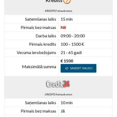
KREDITS7 atsauksmes
Saņemšanas laiks
15 min
Pirmais bez maksas
Nē
Darba laiks
09:00 - 20:00
Pirmais kredīts
100 – 1500 €
Vecuma ierobežojums
21 - 65 gadi
€ 1500
Maksimālā summa
SAŅEMT NAUDU
CREDIT24 atsauksmes
Saņemšanas laiks
10 min
Pirmais bez maksas
Jā