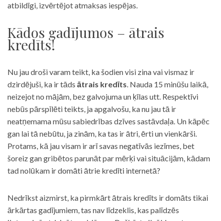
atbildīgi, izvērtējot atmaksas iespējas.
Kādos gadījumos – ātrais
kredīts!
Nu jau droši varam teikt, ka šodien visi zina vai vismaz ir
dzirdējuši, ka ir tāds
ātrais kredīts
. Nauda 15 minūšu laikā,
neizejot no mājām, bez galvojuma un ķīlas utt. Respektīvi
nebūs pārspīlēti teikts, ja apgalvošu, ka nu jau tā ir
neatņemama mūsu sabiedrības dzīves sastāvdaļa. Un kāpēc
gan lai tā nebūtu, ja zinām, ka tas ir ātri, ērti un vienkārši.
Protams, kā jau visam ir arī savas negatīvās iezīmes, bet
šoreiz gan gribētos parunāt par mērķi vai situācijām, kādam
tad nolūkam ir domāti ātrie kredīti internetā?
Nedrīkst aizmirst, ka pirmkārt ātrais kredīts ir domāts tikai
ārkārtas gadījumiem, tas nav līdzeklis, kas palīdzēs