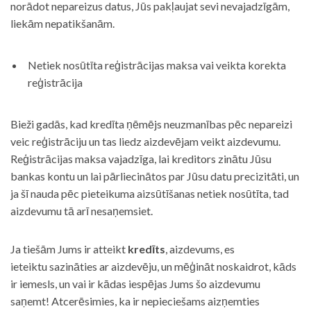
norādot nepareizus datus, Jūs pakļaujat sevi nevajadzīgām,
liekām nepatikšanām.
Netiek nosūtīta reģistrācijas maksa vai veikta korekta
reģistrācija
Bieži gadās, kad kredīta ņēmējs neuzmanības pēc nepareizi
veic reģistrāciju un tas liedz aizdevējam veikt aizdevumu.
Reģistrācijas maksa vajadzīga, lai kreditors zinātu Jūsu
bankas kontu un lai pārliecinātos par Jūsu datu precizitāti, un
ja šī nauda pēc pieteikuma aizsūtīšanas netiek nosūtīta, tad
aizdevumu tā arī nesaņemsiet.
Ja tiešām Jums ir atteikt
kredīts
, aizdevums, es
ieteiktu sazināties ar aizdevēju, un mēģināt noskaidrot, kāds
ir iemesls, un vai ir kādas iespējas Jums šo aizdevumu
saņemt! Atcerēsimies, ka ir nepieciešams aizņemties