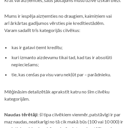
Krāt vai aizņemties, šāds jautājums mūsu dzīvē izskan bieži.
Mums ir iespēja aizņemties no draugiem, kaimiņiem vai
arī ārkārtas gadījumos vērsties pie kredītiestādēm.
Varam sadalīt trīs kategorijās cilvēkus:
kas ir gatavi ņemt kredītu;
kuri izmanto aizdevumu tikai tad, kad tas ir absolūti
nepieciešams;
tie, kas cenšas pa visu varu nekļūt par – parādnieku.
Mēģināsim detalizētāk aprakstīt katru no šīm cilvēku
kategorijām.
Naudas tērētāji
: šī tipa cilvēkiem vienmēr, patstāvīgi ir par
maz naudas, neatkarīgi no tā cik makā būs (100 vai 10 000) ir