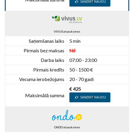
SAŅEMT NAUDU
VIVUS atsauksmes
Saņemšanas laiks
5 min
Pirmais bez maksas
Nē
Darba laiks
07:00 - 23:00
Pirmais kredīts
50 - 1500 €
Vecuma ierobežojums
20 - 70 gadi
€ 425
Maksimālā summa
SAŅEMT NAUDU
ONDO atsauksmes