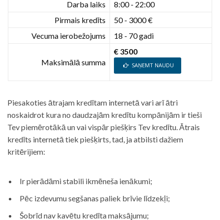
Darba laiks
8:00 - 22:00
Pirmais kredīts
50 - 3000 €
Vecuma ierobežojums
18 - 70 gadi
€ 3500
Maksimālā summa
SAŅEMT NAUDU
Piesakoties ātrajam kredītam internetā vari arī ātri
noskaidrot kura no daudzajām kredītu kompānijām ir tieši
Tev piemērotākā un vai vispār piešķirs Tev kredītu. Ātrais
kredīts internetā tiek piešķirts, tad, ja atbilsti dažiem
kritērijiem:
Ir pierādāmi stabili ikmēneša ienākumi;
Pēc izdevumu segšanas paliek brīvie līdzekļi;
Šobrīd nav kavētu kredīta maksājumu;