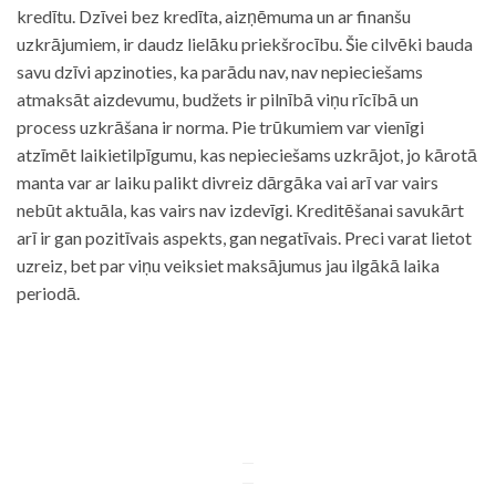
kredītu. Dzīvei bez kredīta, aizņēmuma un ar finanšu
uzkrājumiem, ir daudz lielāku priekšrocību. Šie cilvēki bauda
savu dzīvi apzinoties, ka parādu nav, nav nepieciešams
atmaksāt aizdevumu, budžets ir pilnībā viņu rīcībā un
process uzkrāšana ir norma. Pie trūkumiem var vienīgi
atzīmēt laikietilpīgumu, kas nepieciešams uzkrājot, jo kārotā
manta var ar laiku palikt divreiz dārgāka vai arī var vairs
nebūt aktuāla, kas vairs nav izdevīgi. Kreditēšanai savukārt
arī ir gan pozitīvais aspekts, gan negatīvais. Preci varat lietot
uzreiz, bet par viņu veiksiet maksājumus jau ilgākā laika
periodā.