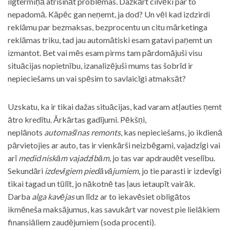
ilgtermiņā atrisināt problēmas. Dažkārt cilvēki par to
nepadomā. Kāpēc gan neņemt, ja dod? Un vēl kad izdzirdi
reklāmu par bezmaksas, bezprocentu un citu mārketinga
reklāmas triku, tad jau automātiski esam gatavi paņemt un
izmantot. Bet vai mēs esam pirms tam pārdomājuši visu
situācijas nopietnību, izanalizējuši mums tas šobrīd ir
nepieciešams un vai spēsim to savlaicīgi atmaksāt?
Uzskatu, ka ir tikai dažas situācijas, kad varam atļauties ņemt
ātro kredītu. Ārkārtas gadījumi. Pēkšņi,
neplānots
automašīnas remonts
, kas nepieciešams, jo ikdienā
pārvietojies ar auto, tas ir vienkārši neizbēgami, vajadzīgi vai
arī
medicīniskām vajadzībām
, jo tas var apdraudēt veselību.
Sekundāri
izdevīgiem piedāvājumiem
, jo tie parasti ir izdevīgi
tikai tagad un tūlīt, jo nākotnē tas ļaus ietaupīt vairāk.
Darba
alga kavējas
un līdz ar to iekavēsiet obligātos
ikmēneša maksājumus, kas savukārt var novest pie lielākiem
finansiāliem zaudējumiem (soda procenti).