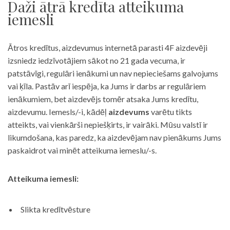
Daži ātrā kredīta atteikuma
iemesli
Ātros kredītus, aizdevumus internetā parasti 4F aizdevēji
izsniedz iedzīvotājiem sākot no 21 gada vecuma, ir
patstāvīgi, regulāri ienākumi un nav nepieciešams galvojums
vai ķīla. Pastāv arī iespēja, ka Jums ir darbs ar regulāriem
ienākumiem, bet aizdevējs tomēr atsaka Jums kredītu,
aizdevumu. Iemesls/-i, kādēļ
aizdevums
varētu tikts
atteikts, vai vienkārši nepiešķirts, ir vairāki. Mūsu valstī ir
likumdošana, kas paredz, ka aizdevējam nav pienākums Jums
paskaidrot vai minēt atteikuma iemeslu/-s.
Atteikuma iemesli:
Slikta kredītvēsture