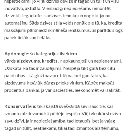
nepietiekami, jo viņu dzīves devīze ir tagad un tūlīt un visu
inovatīvo, aktuālo. Vienlaicīgi nepieciešams remontēt
dzīvokli, iegādāties sadzīves tehniku un nopirkt jaunu
automašīnu. Šāds dzīves stila veids nonāk pie tā, ka, kredīta
maksājumi pārsniedz ikmēneša ienākumus, un parādu slogs
paliek lielāks un lielāks.
Apdomīgie
: šo kategoriju cilvēkiem
vārds
aizdevums
,
kredīts
, ir apkaunojoši un nepieņemami.
Uzskata, ka tas ir zaudējums. Nespēja tikt galā bez citu
palīdzības – tā gluži nav problēma, bet gan fakts, ka
aizdevums ir pārāk dārgs prieks viņiem. Kāpēc maksāt
procentus bankai, ja var paciesties, ieekonomēt vai sakrāt.
Konservatīvie
: tik skaistā svešvārdā sevi sauc tie, kas
izmanto aizdevumu kā pēdējo iespēju. Viņi vienkārši dzīvo
savu dzīvi, ja ir nepieciešamība, tad ietaupīs, bet ja vajag
tagad un tūlīt, neatliekami, tikai tad izmantos aizņēmumu,