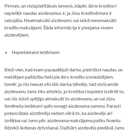
Pirmais, un visizplatītākais iemesls, kāpēc ātrie kreditori
nepiešķir naudas aizdevumus ir, ja Jūsu kredītvēsture ir
sabojāta. Neatmaksāti aizdevumi, vai laikā nenomaksāti
kredītu maksājumi. Šāda informācija ir pieejama visiem
aizdevējiem.
Nepietiekami ieņēmumi
Bieži vien, kad esam pazaudējuši darbu, pietrūkst naudas, un
meklējam palīdzību tieši pie ātro kredītu izsniedzējiem,
tomēr, ja Jūs neesat oficiāls darba ņēmējs, tad visticamāk
aizdevumu Jums tiks atteikts, jo kreditori nopietni izvērtē to,
vai Jūs būsit spējīgs atmaksāt šo aizdevumu, un vai Jūsu
ikmēneša ienākumi spēs nosegt aizdevuma summu. Parasti
potenciālais aizņēmējs neņem vērā to, ka aizdevējs arī
izrēķina vai Jums pēc aizdevuma maksājuma paliks finanšu
līdzekļi ikdienas dzīvošanai. Dažkārt aizdevējs piedāvā Jums