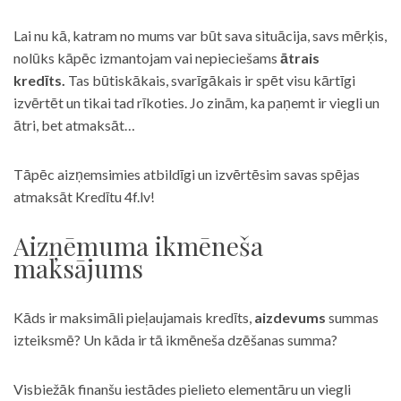
Lai nu kā, katram no mums var būt sava situācija, savs mērķis,
nolūks kāpēc izmantojam vai nepieciešams
ātrais
kredīts.
Tas būtiskākais, svarīgākais ir spēt visu kārtīgi
izvērtēt un tikai tad rīkoties. Jo zinām, ka paņemt ir viegli un
ātri, bet atmaksāt…
Tāpēc aizņemsimies atbildīgi un izvērtēsim savas spējas
atmaksāt Kredītu 4f.lv!
Aizņēmuma ikmēneša
maksājums
Kāds ir maksimāli pieļaujamais kredīts,
aizdevums
summas
izteiksmē? Un kāda ir tā ikmēneša dzēšanas summa?
Visbiežāk finanšu iestādes pielieto elementāru un viegli