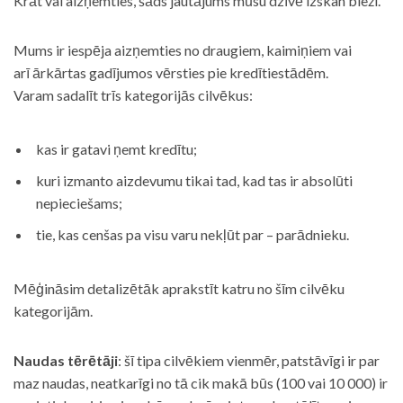
Krāt vai aizņemties, šāds jautājums mūsu dzīvē izskan bieži.
Mums ir iespēja aizņemties no draugiem, kaimiņiem vai
arī ārkārtas gadījumos vērsties pie kredītiestādēm.
Varam sadalīt trīs kategorijās cilvēkus:
kas ir gatavi ņemt kredītu;
kuri izmanto aizdevumu tikai tad, kad tas ir absolūti
nepieciešams;
tie, kas cenšas pa visu varu nekļūt par – parādnieku.
Mēģināsim detalizētāk aprakstīt katru no šīm cilvēku
kategorijām.
Naudas tērētāji
: šī tipa cilvēkiem vienmēr, patstāvīgi ir par
maz naudas, neatkarīgi no tā cik makā būs (100 vai 10 000) ir