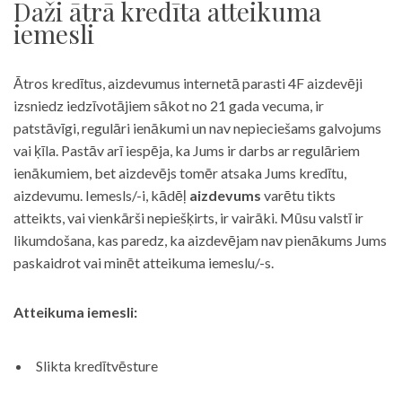
Daži ātrā kredīta atteikuma
iemesli
Ātros kredītus, aizdevumus internetā parasti 4F aizdevēji
izsniedz iedzīvotājiem sākot no 21 gada vecuma, ir
patstāvīgi, regulāri ienākumi un nav nepieciešams galvojums
vai ķīla. Pastāv arī iespēja, ka Jums ir darbs ar regulāriem
ienākumiem, bet aizdevējs tomēr atsaka Jums kredītu,
aizdevumu. Iemesls/-i, kādēļ
aizdevums
varētu tikts
atteikts, vai vienkārši nepiešķirts, ir vairāki. Mūsu valstī ir
likumdošana, kas paredz, ka aizdevējam nav pienākums Jums
paskaidrot vai minēt atteikuma iemeslu/-s.
Atteikuma iemesli:
Slikta kredītvēsture