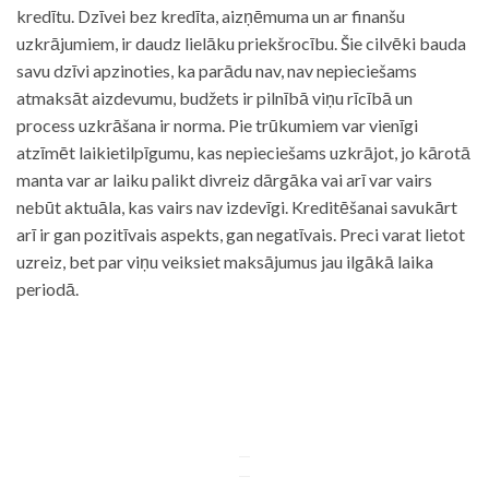
kredītu. Dzīvei bez kredīta, aizņēmuma un ar finanšu
uzkrājumiem, ir daudz lielāku priekšrocību. Šie cilvēki bauda
savu dzīvi apzinoties, ka parādu nav, nav nepieciešams
atmaksāt aizdevumu, budžets ir pilnībā viņu rīcībā un
process uzkrāšana ir norma. Pie trūkumiem var vienīgi
atzīmēt laikietilpīgumu, kas nepieciešams uzkrājot, jo kārotā
manta var ar laiku palikt divreiz dārgāka vai arī var vairs
nebūt aktuāla, kas vairs nav izdevīgi. Kreditēšanai savukārt
arī ir gan pozitīvais aspekts, gan negatīvais. Preci varat lietot
uzreiz, bet par viņu veiksiet maksājumus jau ilgākā laika
periodā.