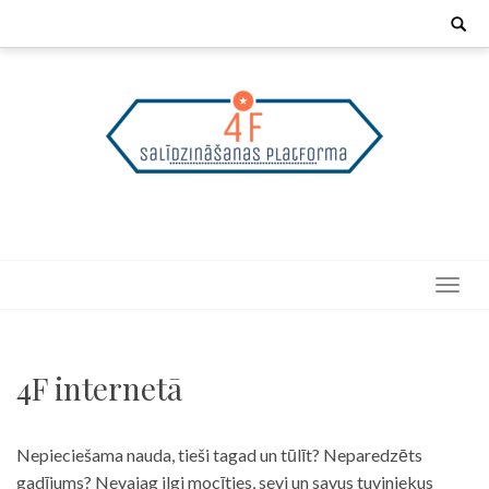
Skip
Search
for:
to
content
4F internetā
Nepieciešama nauda, tieši tagad un tūlīt? Neparedzēts
gadījums? Nevajag ilgi mocīties, sevi un savus tuviniekus