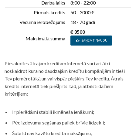
Darba laiks
8:00 - 22:00
Pirmais kredīts
50 - 3000 €
Vecuma ierobežojums
18 - 70 gadi
€ 3500
Maksimālā summa
SAŅEMT NAUDU
Piesakoties ātrajam kredītam internetā vari arī ātri
noskaidrot kura no daudzajām kredītu kompānijām ir tieši
Tev piemērotākā un vai vispār piešķirs Tev kredītu. Ātrais
kredīts internetā tiek piešķirts, tad, ja atbilsti dažiem
kritērijiem:
Ir pierādāmi stabili ikmēneša ienākumi;
Pēc izdevumu segšanas paliek brīvie līdzekļi;
Šobrīd nav kavētu kredīta maksājumu;