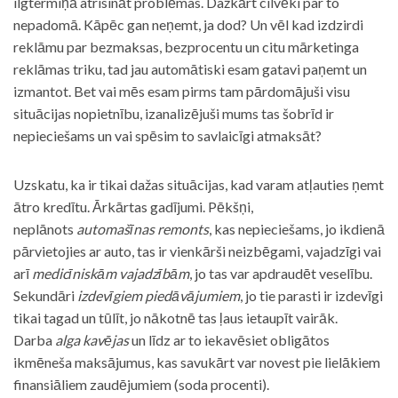
ilgtermiņā atrisināt problēmas. Dažkārt cilvēki par to
nepadomā. Kāpēc gan neņemt, ja dod? Un vēl kad izdzirdi
reklāmu par bezmaksas, bezprocentu un citu mārketinga
reklāmas triku, tad jau automātiski esam gatavi paņemt un
izmantot. Bet vai mēs esam pirms tam pārdomājuši visu
situācijas nopietnību, izanalizējuši mums tas šobrīd ir
nepieciešams un vai spēsim to savlaicīgi atmaksāt?
Uzskatu, ka ir tikai dažas situācijas, kad varam atļauties ņemt
ātro kredītu. Ārkārtas gadījumi. Pēkšņi,
neplānots
automašīnas remonts
, kas nepieciešams, jo ikdienā
pārvietojies ar auto, tas ir vienkārši neizbēgami, vajadzīgi vai
arī
medicīniskām vajadzībām
, jo tas var apdraudēt veselību.
Sekundāri
izdevīgiem piedāvājumiem
, jo tie parasti ir izdevīgi
tikai tagad un tūlīt, jo nākotnē tas ļaus ietaupīt vairāk.
Darba
alga kavējas
un līdz ar to iekavēsiet obligātos
ikmēneša maksājumus, kas savukārt var novest pie lielākiem
finansiāliem zaudējumiem (soda procenti).