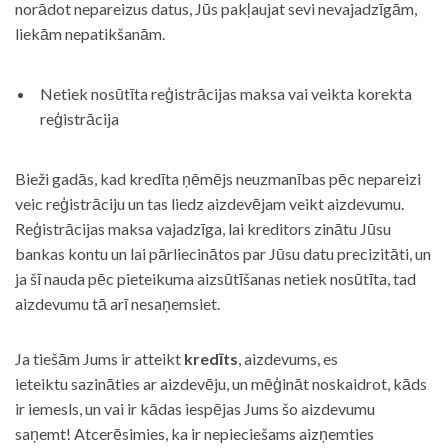
norādot nepareizus datus, Jūs pakļaujat sevi nevajadzīgām,
liekām nepatikšanām.
Netiek nosūtīta reģistrācijas maksa vai veikta korekta
reģistrācija
Bieži gadās, kad kredīta ņēmējs neuzmanības pēc nepareizi
veic reģistrāciju un tas liedz aizdevējam veikt aizdevumu.
Reģistrācijas maksa vajadzīga, lai kreditors zinātu Jūsu
bankas kontu un lai pārliecinātos par Jūsu datu precizitāti, un
ja šī nauda pēc pieteikuma aizsūtīšanas netiek nosūtīta, tad
aizdevumu tā arī nesaņemsiet.
Ja tiešām Jums ir atteikt
kredīts
, aizdevums, es
ieteiktu sazināties ar aizdevēju, un mēģināt noskaidrot, kāds
ir iemesls, un vai ir kādas iespējas Jums šo aizdevumu
saņemt! Atcerēsimies, ka ir nepieciešams aizņemties