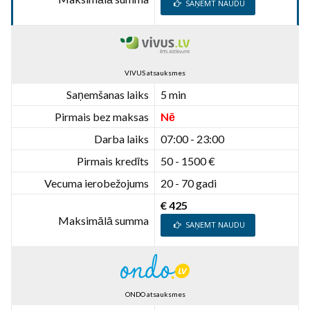
SAŅEMT NAUDU
VIVUS atsauksmes
Saņemšanas laiks
5 min
Pirmais bez maksas
Nē
Darba laiks
07:00 - 23:00
Pirmais kredīts
50 - 1500 €
Vecuma ierobežojums
20 - 70 gadi
€ 425
Maksimālā summa
SAŅEMT NAUDU
ONDO atsauksmes