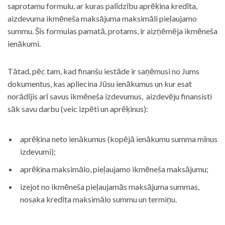
saprotamu formulu, ar kuras palīdzību aprēķina kredīta,
aizdevuma ikmēneša maksājuma maksimāli pieļaujamo
summu. Šīs formulas pamatā, protams, ir aizņēmēja ikmēneša
ienākumi.
Tātad, pēc tam, kad finanšu iestāde ir saņēmusi no Jums
dokumentus, kas apliecina Jūsu ienākumus un kur esat
norādījis arī savus ikmēneša izdevumus, aizdevēju finansisti
sāk savu darbu (veic izpēti un aprēķinus):
aprēķina neto ienākumus (kopējā ienākumu summa mīnus
izdevumi);
aprēķina maksimālo, pieļaujamo ikmēneša maksājumu;
izejot no ikmēneša pieļaujamās maksājuma summas,
nosaka kredīta maksimālo summu un termiņu.