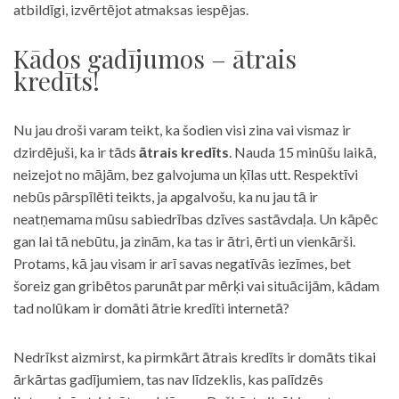
atbildīgi, izvērtējot atmaksas iespējas.
Kādos gadījumos – ātrais
kredīts!
Nu jau droši varam teikt, ka šodien visi zina vai vismaz ir
dzirdējuši, ka ir tāds
ātrais kredīts
. Nauda 15 minūšu laikā,
neizejot no mājām, bez galvojuma un ķīlas utt. Respektīvi
nebūs pārspīlēti teikts, ja apgalvošu, ka nu jau tā ir
neatņemama mūsu sabiedrības dzīves sastāvdaļa. Un kāpēc
gan lai tā nebūtu, ja zinām, ka tas ir ātri, ērti un vienkārši.
Protams, kā jau visam ir arī savas negatīvās iezīmes, bet
šoreiz gan gribētos parunāt par mērķi vai situācijām, kādam
tad nolūkam ir domāti ātrie kredīti internetā?
Nedrīkst aizmirst, ka pirmkārt ātrais kredīts ir domāts tikai
ārkārtas gadījumiem, tas nav līdzeklis, kas palīdzēs