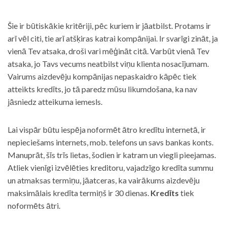
Šie ir būtiskākie kritēriji, pēc kuriem ir jāatbilst. Protams ir
arī vēl citi, tie arī atšķiras katrai kompānijai. Ir svarīgi zināt, ja
vienā Tev atsaka, droši vari mēģināt citā. Varbūt vienā Tev
atsaka, jo Tavs vecums neatbilst viņu klienta nosacījumam.
Vairums aizdevēju kompānijas nepaskaidro kāpēc tiek
atteikts kredīts, jo tā paredz mūsu likumdošana, ka nav
jāsniedz atteikuma iemesls.
Lai vispār būtu iespēja noformēt ātro kredītu internetā, ir
nepieciešams internets, mob. telefons un savs bankas konts.
Manuprāt, šīs trīs lietas, šodien ir katram un viegli pieejamas.
Atliek vienīgi izvēlēties kreditoru, vajadzīgo kredīta summu
un atmaksas termiņu, jāatceras, ka vairākums aizdevēju
maksimālais kredīta termiņš ir 30 dienas.
Kredīts
tiek
noformēts ātri.