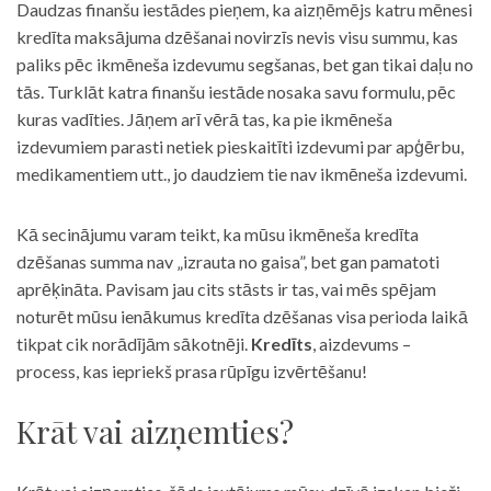
Daudzas finanšu iestādes pieņem, ka aizņēmējs katru mēnesi
kredīta maksājuma dzēšanai novirzīs nevis visu summu, kas
paliks pēc ikmēneša izdevumu segšanas, bet gan tikai daļu no
tās. Turklāt katra finanšu iestāde nosaka savu formulu, pēc
kuras vadīties. Jāņem arī vērā tas, ka pie ikmēneša
izdevumiem parasti netiek pieskaitīti izdevumi par apģērbu,
medikamentiem utt., jo daudziem tie nav ikmēneša izdevumi.
Kā secinājumu varam teikt, ka mūsu ikmēneša kredīta
dzēšanas summa nav „izrauta no gaisa”, bet gan pamatoti
aprēķināta. Pavisam jau cits stāsts ir tas, vai mēs spējam
noturēt mūsu ienākumus kredīta dzēšanas visa perioda laikā
tikpat cik norādījām sākotnēji.
Kredīts
, aizdevums –
process, kas iepriekš prasa rūpīgu izvērtēšanu!
Krāt vai aizņemties?