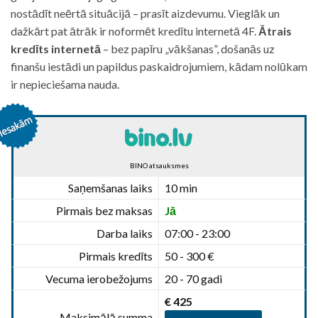
nostādīt neērtā situācijā – prasīt aizdevumu. Vieglāk un
dažkārt pat ātrāk ir noformēt kredītu internetā 4F.
Ātrais
kredīts internetā
– bez papīru „vākšanas”, došanās uz
finanšu iestādi un papildus paskaidrojumiem, kādam nolūkam
ir nepieciešama nauda.
BINO atsauksmes
Saņemšanas laiks
10 min
Pirmais bez maksas
Jā
Darba laiks
07:00 - 23:00
Pirmais kredīts
50 - 300 €
Vecuma ierobežojums
20 - 70 gadi
€ 425
Maksimālā summa