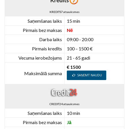
KREDITS7 atsauksmes
Saņemšanas laiks
15 min
Pirmais bez maksas
Nē
Darba laiks
09:00 - 20:00
Pirmais kredīts
100 – 1500 €
Vecuma ierobežojums
21 - 65 gadi
€ 1500
Maksimālā summa
SAŅEMT NAUDU
CREDIT24 atsauksmes
Saņemšanas laiks
10 min
Pirmais bez maksas
Jā